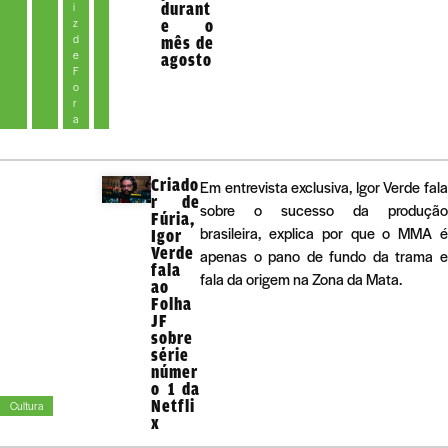
durant
i
z
e o
d
mês de
e
agosto
F
o
r
a
Criado
Em entrevista exclusiva, Igor Verde fala
r de
sobre o sucesso da produção
Fúria,
brasileira, explica por que o MMA é
Igor
Verde
apenas o pano de fundo da trama e
fala
fala da origem na Zona da Mata.
ao
Folha
JF
sobre
série
númer
o 1 da
Netfli
Cultura
x