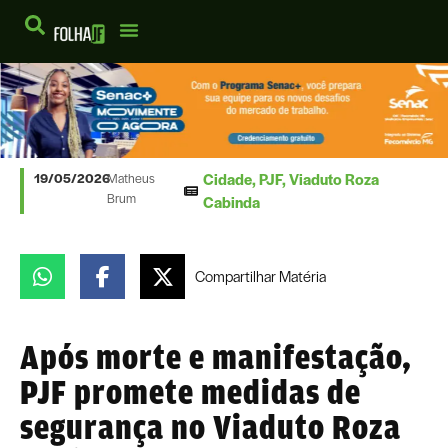
Cidade
,
PJF
,
Viaduto Roza
19/05/2026
Matheus
Brum
Cabinda
Compartilhar
Matéria
Após morte e manifestação,
PJF promete medidas de
segurança no Viaduto Roza