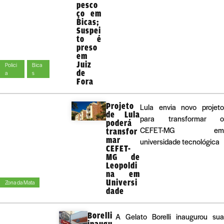
pesco
ço em
Bicas;
Suspei
to é
preso
em
Juiz
Políci
Bica
de
a
s
Fora
Projeto
Lula envia novo projeto
de Lula
para transformar o
poderá
CEFET-MG em
transfor
mar
universidade tecnológica
CEFET-
MG de
Leopoldi
na em
Universi
Zona da Mata
dade
Borelli
A Gelato Borelli inaugurou sua
inaugu