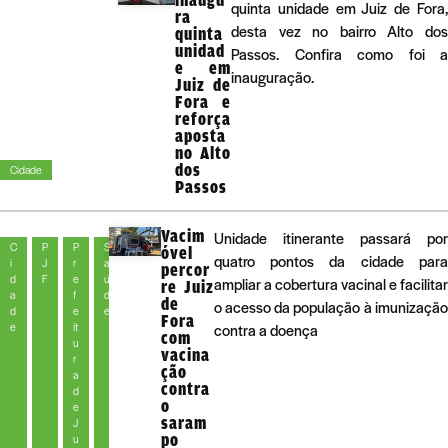
quinta unidade em Juiz de Fora,
ra
desta vez no bairro Alto dos
quinta
unidad
Passos. Confira como foi a
e em
inauguração.
Juiz de
Fora e
reforça
aposta
no Alto
dos
Cidade
Passos
Vacim
Unidade itinerante passará por
C
P
P
S
óvel
quatro pontos da cidade para
i
J
r
a
percor
d
F
e
ú
ampliar a cobertura vacinal e facilitar
re Juiz
a
f
d
de
o acesso da população à imunização
d
e
e
Fora
e
it
contra a doença
com
u
vacina
r
ção
a
contra
d
o
e
saram
J
po
u