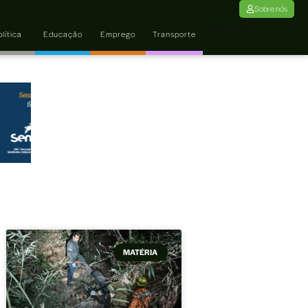
Sobre nós
Colunas
lítica
Educação
Emprego
Transporte
MATÉRIA