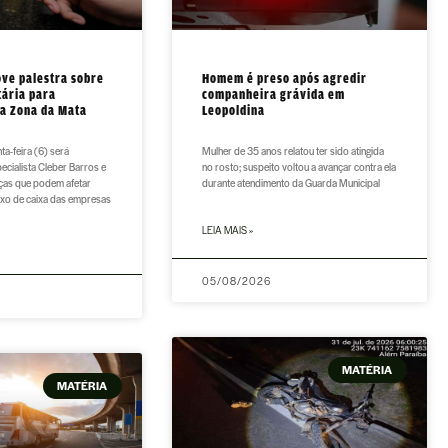
ve palestra sobre
Homem é preso após agredir
tária para
companheira grávida em
a Zona da Mata
Leopoldina
ta-feira (6) será
Mulher de 35 anos relatou ter sido atingida
ecialista Cleber Barros e
no rosto; suspeito voltou a avançar contra ela
ças que podem afetar
durante atendimento da Guarda Municipal
luxo de caixa das empresas
LEIA MAIS »
05/08/2026
MATÉRIA
MATÉRIA