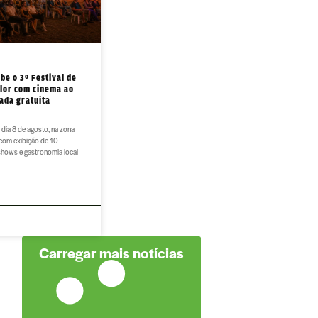
be o 3º Festival de
Flor com cinema ao
rada gratuita
dia 8 de agosto, na zona
 com exibição de 10
shows e gastronomia local
Carregar mais notícias