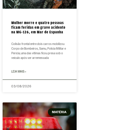
Mulher morre e quatro pessoas
ficam feridas em grave acidente
na MG-126, em Mar de Espanha
Colisão frontal entre dois carros mobilizou
Corpo de Bombeiros, Samu, Polícia Militar e
Perícia; uma das vítimas ficou presa sob o
veículo após ser arremessada
LEIA MAIS »
03/08/2026
MATÉRIA