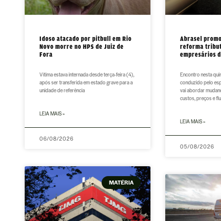
Idoso atacado por pitbull em Rio
Abrasel promo
Novo morre no HPS de Juiz de
reforma tribu
Fora
empresários d
Vítima estava internada desde terça-feira (4),
Encontro nesta quin
após ser transferida em estado grave para a
conduzido pelo esp
unidade de referência
vai abordar mudan
custos, preços e f
LEIA MAIS »
LEIA MAIS »
06/08/2026
05/08/2026
MATÉRIA