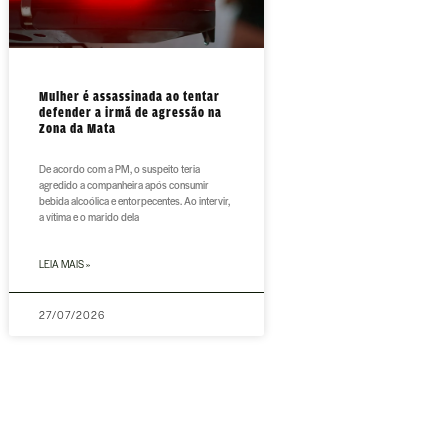
Mulher é assassinada ao tentar
defender a irmã de agressão na
Zona da Mata
De acordo com a PM, o suspeito teria
agredido a companheira após consumir
bebida alcoólica e entorpecentes. Ao intervir,
a vítima e o marido dela
LEIA MAIS »
27/07/2026