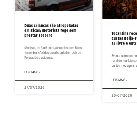
Duas crianças são atropeladas
em Bicas; motorista foge sem
Tocantins rece
prestar socorro
Curtas Beija-
ar livre e ent
Meninas, de 3 e 6 anos, atropelas dem Bicas
foram transferidas para hospital em Juiz de
Evento acontece no 
Fora após o acidente.
rural do município,
curtas-metragens, 
LEIA MAIS »
LEIA MAIS »
27/07/2026
26/07/2026