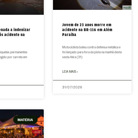
Jovem de 23 anos morre em
enada a indenizar
acidente na BR-116 em Além
ós acidente na
Paraíba
Motociclista bateu contra defensa metálica e
sequelas permanentes
foi lançado para fora da pista na manhã desta
ingido por carreta em
sexta-feira (31)
LEIA MAIS »
31/07/2026
MATÉRIA