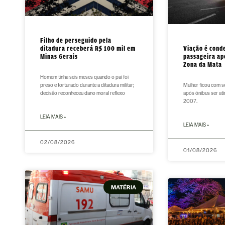
Filho de perseguido pela
ditadura receberá R$ 100 mil em
Viação é cond
Minas Gerais
passageira ap
Zona da Mata
Homem tinha seis meses quando o pai foi
preso e torturado durante a ditadura militar;
Mulher ficou com 
decisão reconheceu dano moral reflexo
após ônibus ser at
2007.
LEIA MAIS »
LEIA MAIS »
02/08/2026
01/08/2026
MATÉRIA