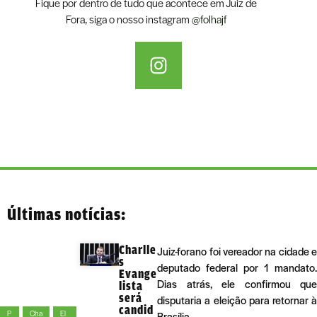
Fique por dentro de tudo que acontece em Juiz de
Fora, siga o nosso instagram
@folhajf
Últimas notícias:
Charlle
Juiz-forano foi vereador na cidade e
s
deputado federal por 1 mandato.
Evange
Dias atrás, ele confirmou que
lista
será
disputaria a eleição para retornar à
candid
P
Cha
El
Brasília