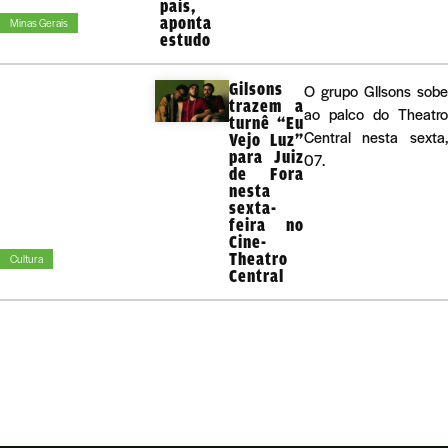
país,
aponta
Minas Gerais
estudo
Gilsons
O grupo GIlsons sobe
trazem a
ao palco do Theatro
turnê “Eu
Central nesta sexta,
Vejo Luz”
para Juiz
07.
de Fora
nesta
sexta-
feira no
Cine-
Theatro
Cultura
Central