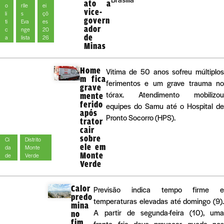
ato a
o
rlle
ei
vice-
lí
s
çõ
govern
ti
Eva
es
ador
c
nge
20
de
a
lista
26
Minas
Home
Vítima de 50 anos sofreu múltiplos
m fica
ferimentos e um grave trauma no
grave
tórax. Atendimento mobilizou
mente
ferido
equipes do Samu até o Hospital de
após
Pronto Socorro (HPS).
trator
cair
sobre
Ci
Distrito
ele em
da
Monte
Monte
de
Verde
Verde
Calor
Previsão indica tempo firme e
predo
temperaturas elevadas até domingo (9).
mina
A partir de segunda-feira (10), uma
no
fim