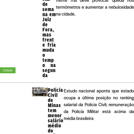
frente fria deve provocar queda nos
de
termômetros e aumentar a nebulosidade
sema
na cidade.
na em
Juiz
de
Fora,
mas
frent
e fria
muda
o
temp
o na
segun
Cidade
da
Polícia
Estudo nacional aponta que estado
Civil
ocupa a última posição no ranking
de
salarial da Polícia Civil; remuneração
Minas
tem
da Polícia Militar está acima da
menor
média brasileira
salário
médio
do