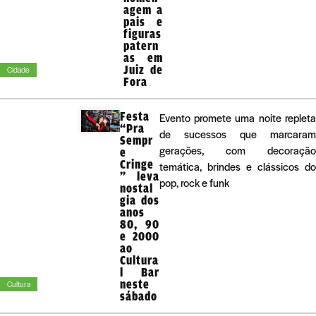
agem a
pais e
figuras
patern
as em
Juiz de
Cidade
Fora
Festa
Evento promete uma noite repleta
“Pra
de sucessos que marcaram
Sempr
gerações, com decoração
e
Cringe
temática, brindes e clássicos do
” leva
pop, rock e funk
nostal
gia dos
anos
80, 90
e 2000
ao
Cultura
l Bar
neste
Cultura
sábado