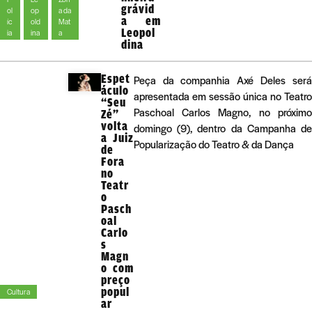
grávid
ol
op
a da
a em
íc
old
Mat
Leopol
ia
ina
a
dina
Espet
Peça da companhia Axé Deles será
áculo
apresentada em sessão única no Teatro
“Seu
Paschoal Carlos Magno, no próximo
Zé”
volta
domingo (9), dentro da Campanha de
a Juiz
Popularização do Teatro & da Dança
de
Fora
no
Teatr
o
Pasch
oal
Carlo
s
Magn
o com
preço
popul
Cultura
ar