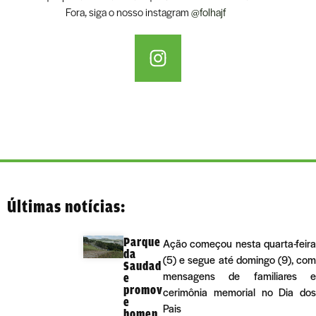
Fora, siga o nosso instagram
@folhajf
Últimas notícias:
Parque
Ação começou nesta quarta-feira
da
(5) e segue até domingo (9), com
Saudad
mensagens de familiares e
e
promov
cerimônia memorial no Dia dos
e
Pais
homen