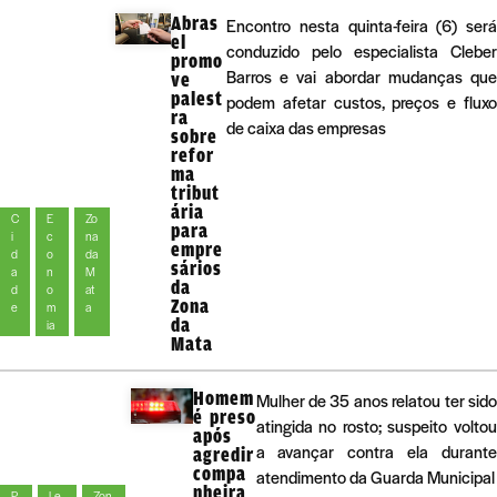
Abras
Encontro nesta quinta-feira (6) será
el
conduzido pelo especialista Cleber
promo
Barros e vai abordar mudanças que
ve
palest
podem afetar custos, preços e fluxo
ra
de caixa das empresas
sobre
refor
ma
tribut
ária
C
E
Zo
para
i
c
na
empre
d
o
da
sários
a
n
M
da
d
o
at
Zona
e
m
a
da
ia
Mata
Homem
Mulher de 35 anos relatou ter sido
é preso
atingida no rosto; suspeito voltou
após
a avançar contra ela durante
agredir
compa
atendimento da Guarda Municipal
nheira
P
Le
Zon