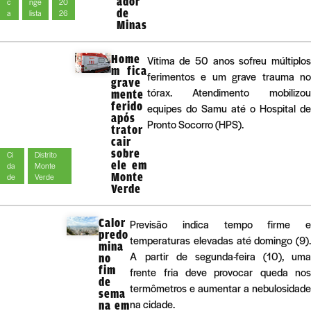
ador
c
nge
20
de
a
lista
26
Minas
Home
Vítima de 50 anos sofreu múltiplos
m fica
ferimentos e um grave trauma no
grave
tórax. Atendimento mobilizou
mente
ferido
equipes do Samu até o Hospital de
após
Pronto Socorro (HPS).
trator
cair
sobre
Ci
Distrito
ele em
da
Monte
Monte
de
Verde
Verde
Calor
Previsão indica tempo firme e
predo
temperaturas elevadas até domingo (9).
mina
A partir de segunda-feira (10), uma
no
fim
frente fria deve provocar queda nos
de
termômetros e aumentar a nebulosidade
sema
na cidade.
na em