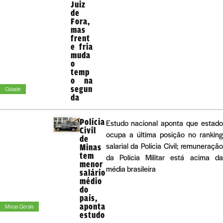
Juiz
de
Fora,
mas
frent
e fria
muda
o
temp
o na
segun
Cidade
da
Polícia
Estudo nacional aponta que estado
Civil
ocupa a última posição no ranking
de
salarial da Polícia Civil; remuneração
Minas
tem
da Polícia Militar está acima da
menor
média brasileira
salário
médio
do
país,
aponta
Minas Gerais
estudo