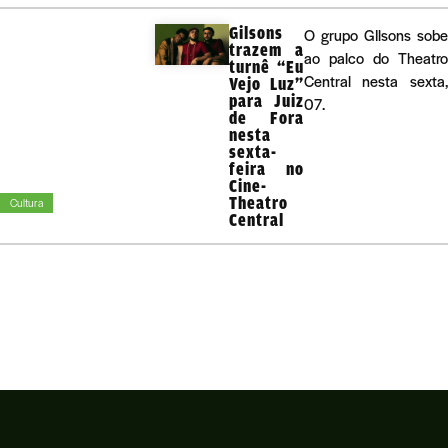
Gilsons
O grupo GIlsons sobe
trazem a
ao palco do Theatro
turnê “Eu
Central nesta sexta,
Vejo Luz”
para Juiz
07.
de Fora
nesta
sexta-
feira no
Cine-
Theatro
Cultura
Central