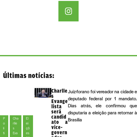
Últimas notícias:
Charlle
Juiz-forano foi vereador na cidade e
s
deputado federal por 1 mandato.
Evange
Dias atrás, ele confirmou que
lista
será
disputaria a eleição para retornar à
candid
P
Cha
El
Brasília
ato a
o
rlle
ei
vice-
lí
s
çõ
govern
ti
Eva
es