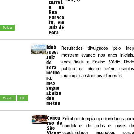
carret
a na
Rua
Paraca
tu, em
Juiz de
Polícia
Fora
Ideb
Resultados divulgados pelo Inep
2025:
mostram avanço nos anos iniciais,
Juiz
anos finais e Ensino Médio. Rede
de
Fora
pública da cidade reúne escolas
melho
municipais, estaduais e federais.
ra,
mas
segue
abaixo
das
Cidade
PJF
metas
Concu
Edital contempla oportunidades para
rso de
candidatos de todos os níveis de
São
escolaridade; inscrições serão
Vicent