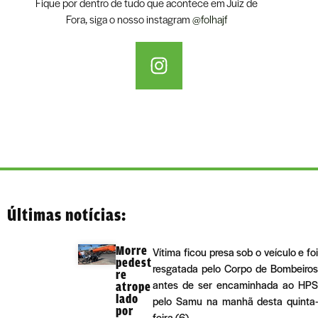
Fique por dentro de tudo que acontece em Juiz de
Fora, siga o nosso instagram
@folhajf
Últimas notícias:
Morre
Vítima ficou presa sob o veículo e foi
pedest
resgatada pelo Corpo de Bombeiros
re
antes de ser encaminhada ao HPS
atrope
lado
pelo Samu na manhã desta quinta-
por
feira (6)