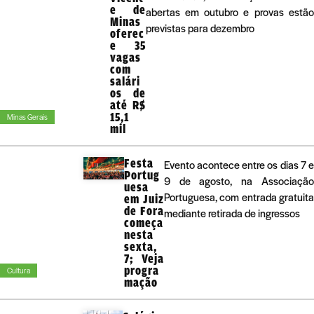
e de
abertas em outubro e provas estão
Minas
previstas para dezembro
oferec
e 35
vagas
com
salári
os de
até R$
15,1
Minas Gerais
mil
Festa
Evento acontece entre os dias 7 e
Portug
9 de agosto, na Associação
uesa
Portuguesa, com entrada gratuita
em Juiz
de Fora
mediante retirada de ingressos
começa
nesta
sexta,
7; Veja
progra
Cultura
mação