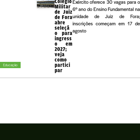
Colégio
Exército oferece 30 vagas para 
Militar
6º ano do Ensino Fundamental n
de Juiz
unidade de Juiz de Fora
de Fora
abre
inscrições começam em 17 d
seleçã
agosto
o para
ingress
o em
2027;
veja
como
partici
Educação
par