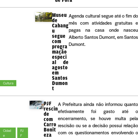
Museu
Agenda cultural segue até o fim do
de
mês com atividades gratuitas e
Cabang
pagas na casa onde nasceu
u
segue
Alberto Santos Dumont, em Santos
com
Dumont.
progra
mação
especi
al de
agosto
em
Santos
Dumon
Cultura
t
PJF
A Prefeitura ainda não informou quant
rescin
efetivamente foi gasto até 
de
encerramento, se houve multa pel
com
Carro
rescisão ou se a decisão possui relaçã
Bonit
Cidad
PJ
com os questionamentos envolvendo 
eza
e
F