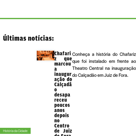
Últimas notícias:
Chafari
Conheça a história do Chafariz
z que
que foi instalado em frente ao
marcou
Theatro Central na inauguração
a
inaugur
do Calçadão em Juiz de Fora.
ação do
Calçadã
o
desapa
receu
poucos
anos
depois
no
Centro
de Juiz
História da Cidade
de Fora