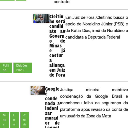
contrato
Cleitin
Em Juiz de Fora, Cleitinho busca 
ho será
apoio de Noraldino Júnior (PSB) 
candid
de Kátia Dias, irmã de Noraldino 
ato ao
Govern
candidata a Deputada Federal
o de
Minas
e já
costur
a
aliança
Políti
Eleições
em Juiz
ca
2026
de Fora
Google
Justiça mineira manteve
é
condenação da Google Brasil e
conde
reconheceu falha na segurança da
nada a
indeni
plataforma após invasão da conta de
zar
um usuário da Zona da Mata
Mi
L
Zo
morad
na
e
na
or de
s
o
da
Leopol