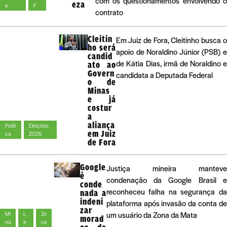
com os questionamentos envolvendo 
eza
e
F
contrato
Cleitin
Em Juiz de Fora, Cleitinho busca 
ho será
apoio de Noraldino Júnior (PSB) 
candid
de Kátia Dias, irmã de Noraldino 
ato ao
Govern
candidata a Deputada Federal
o de
Minas
e já
costur
a
aliança
Políti
Eleições
em Juiz
ca
2026
de Fora
Google
Justiça mineira manteve
é
condenação da Google Brasil e
conde
reconheceu falha na segurança da
nada a
indeni
plataforma após invasão da conta de
zar
um usuário da Zona da Mata
Mi
L
Zo
morad
na
e
na