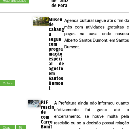
de Juiz
História da Cidade
de Fora
Museu
Agenda cultural segue até o fim do
de
mês com atividades gratuitas e
Cabang
pagas na casa onde nasceu
u
segue
Alberto Santos Dumont, em Santos
com
Dumont.
progra
mação
especi
al de
agosto
em
Santos
Dumon
Cultura
t
PJF
A Prefeitura ainda não informou quant
rescin
efetivamente foi gasto até 
de
encerramento, se houve multa pel
com
Carro
rescisão ou se a decisão possui relaçã
Bonit
Cidad
PJ