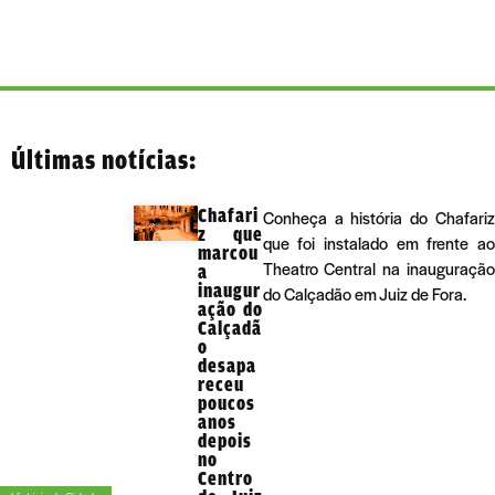
Últimas notícias:
Chafari
Conheça a história do Chafariz
z que
que foi instalado em frente ao
marcou
Theatro Central na inauguração
a
inaugur
do Calçadão em Juiz de Fora.
ação do
Calçadã
o
desapa
receu
poucos
anos
depois
no
Centro