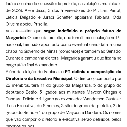
fará a escolha da sucessão da prefeita, nas eleições municipais
de 2028. Além disso, 3 dos 4 vereadores do PT, Laiz Perrut,
Letícia Delgado e Juraci Scheffer, apoiaram Fabiana. Cida
Oliveira apoiou Priscilla.
Vale ressaltar que
segue indefinido o próprio futuro de
Margarida
. O nome da prefeita, que tem ótima circulação no PT
nacional, tem sido apontado como eventual candidata a uma
chapa no Governo de Minas (como vice) e também ao Senado.
Durante a campanha eleitoral, Margarida garantiu que ficaria no
cargo até o final do mandato.
Além da eleição de Fabiana, o
PT definiu a composição do
Diretório e da Executiva Municipal
. O diretório, composto por
22 membros, terá 11 do grupo da Margarida, 5 do grupo do
deputado Betão, 5 ligados aos militantes Maycon Chagas e
Dandara Felícia e 1 ligado ao ex-vereador Wanderson Castelar.
Já na Executiva, de 6 nomes, 3 são do grupo da prefeita, 2 do
grupo do Betão e 1 do grupo de Maycon e Dandara. Os nomes
que vão compor o diretório e executiva serão definidos pelos
próprios grupos.