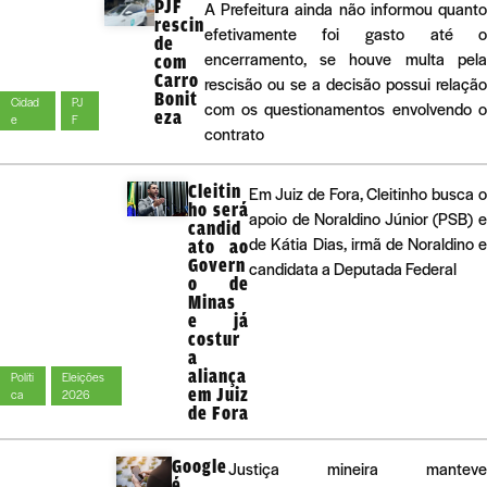
PJF
A Prefeitura ainda não informou quant
rescin
efetivamente foi gasto até 
de
encerramento, se houve multa pel
com
Carro
rescisão ou se a decisão possui relaçã
Bonit
Cidad
PJ
com os questionamentos envolvendo 
eza
e
F
contrato
Cleitin
Em Juiz de Fora, Cleitinho busca 
ho será
apoio de Noraldino Júnior (PSB) 
candid
de Kátia Dias, irmã de Noraldino 
ato ao
Govern
candidata a Deputada Federal
o de
Minas
e já
costur
a
aliança
Políti
Eleições
em Juiz
ca
2026
de Fora
Google
Justiça mineira manteve
é