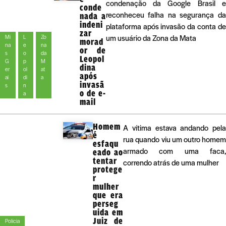
condenação da Google Brasil e
conde
reconheceu falha na segurança da
nada a
indeni
plataforma após invasão da conta de
zar
um usuário da Zona da Mata
Mi
L
Zo
morad
na
e
na
or de
s
o
da
Leopol
G
p
M
dina
er
ol
at
após
ai
di
a
invasã
s
n
o de e-
a
mail
Homem
A vítima estava andando pela
é
rua quando viu um outro homem
esfaqu
armado com uma faca,
eado ao
tentar
correndo atrás de uma mulher
protege
r
mulher
que era
perseg
uida em
Juiz de
Polícia