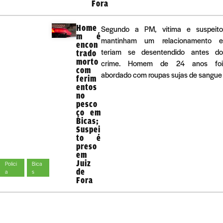
Fora
Home
Segundo a PM, vítima e suspeito
m é
mantinham um relacionamento e
encon
teriam se desentendido antes do
trado
morto
crime. Homem de 24 anos foi
com
abordado com roupas sujas de sangue
ferim
entos
no
pesco
ço em
Bicas;
Suspei
to é
preso
em
Juiz
Políci
Bica
de
a
s
Fora