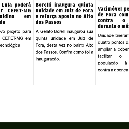
 Lula poderá
Borelli inaugura quinta
Vacimóvel pe
ar CEFET-MG
unidade em Juiz de Fora
de Fora com
oldina em
e reforça aposta no Alto
contra o
ade
dos Passos
durante o mê
ovo projeto para
A Gelato Borelli inaugurou sua
Unidade itineran
 o CEFET-MG em
quinta unidade em Juiz de
quatro pontos d
tecnológica
Fora, desta vez no bairro Alto
ampliar a cober
dos Passos. Confira como foi a
facilitar o
inauguração.
população à
contra a doença