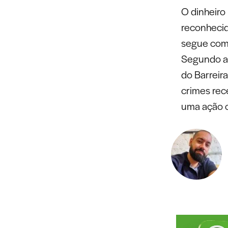
O dinheiro
reconhecid
segue com 
Segundo a 
do Barreir
crimes rece
uma ação c