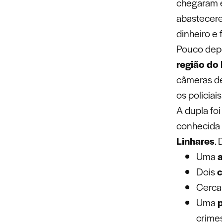
chegaram 
abastecere
dinheiro e 
Pouco depo
região do 
câmeras de
os policiai
A dupla fo
conhecid
Linhares
.
Uma
Dois
c
Cerca
Uma
p
crime