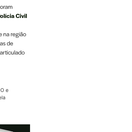
 foram
olícia Civil
 na região
ias de
sarticulado
EO e
ela