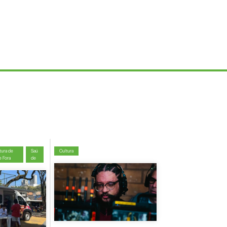
tura de
Saú
Cultura
e Fora
de