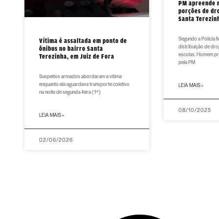
PM apreende 
porções de dr
Santa Terezin
Segundo a Polícia M
Vítima é assaltada em ponto de
distribuição de dro
ônibus no bairro Santa
escolas. Homem pr
Terezinha, em Juiz de Fora
pela PM
Suspeitos armados abordaram a vítima
enquanto ela aguardava transporte coletivo
LEIA MAIS »
na noite de segunda-feira (1º)
08/10/2025
LEIA MAIS »
02/06/2026