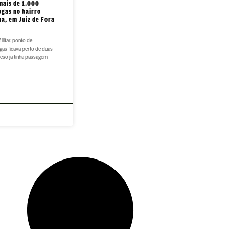
mais de 1.000
ogas no bairro
ha, em Juiz de Fora
ilitar, ponto de
gas ficava perto de duas
eso já tinha passagem