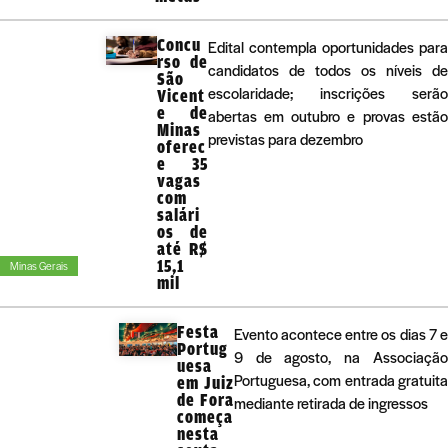
Concu
Edital contempla oportunidades para
rso de
candidatos de todos os níveis de
São
escolaridade; inscrições serão
Vicent
e de
abertas em outubro e provas estão
Minas
previstas para dezembro
oferec
e 35
vagas
com
salári
os de
até R$
15,1
Minas Gerais
mil
Festa
Evento acontece entre os dias 7 e
Portug
9 de agosto, na Associação
uesa
Portuguesa, com entrada gratuita
em Juiz
de Fora
mediante retirada de ingressos
começa
nesta