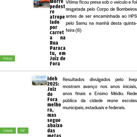
Morre
Vítima ficou presa sob o veículo e foi
pedest
resgatada pelo Corpo de Bombeiros
re
antes de ser encaminhada ao HPS
atrope
lado
pelo Samu na manhã desta quinta-
por
feira (6)
carret
a na
Rua
Paraca
tu, em
Juiz de
Polícia
Fora
Ideb
Resultados divulgados pelo Inep
2025:
mostram avanço nos anos iniciais,
Juiz
anos finais e Ensino Médio. Rede
de
Fora
pública da cidade reúne escolas
melho
municipais, estaduais e federais.
ra,
mas
segue
abaixo
das
Cidade
PJF
metas