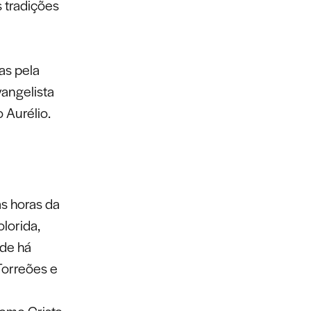
 tradições
as pela
vangelista
 Aurélio.
s horas da
lorida,
ade há
Torreões e
como Cristo