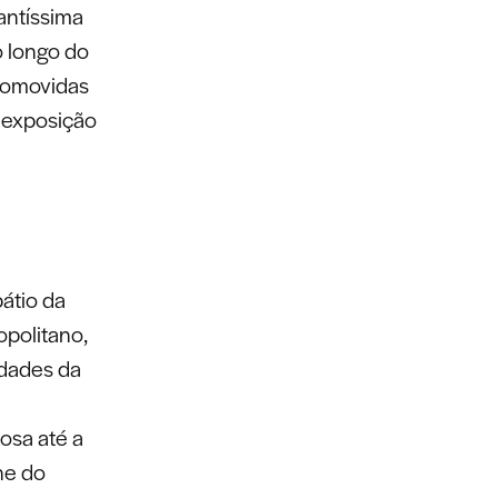
antíssima
o longo do
promovidas
 exposição
pátio da
opolitano,
idades da
osa até a
ne do