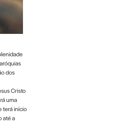
Solenidade
aróquias
ção dos
esus Cristo
erá uma
terá início
 até a