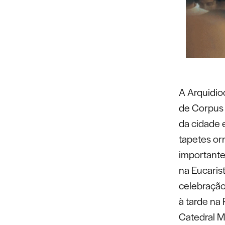
A Arquidioc
de Corpus 
da cidade e
tapetes or
importante
na Eucaris
celebração
à tarde na
Catedral M