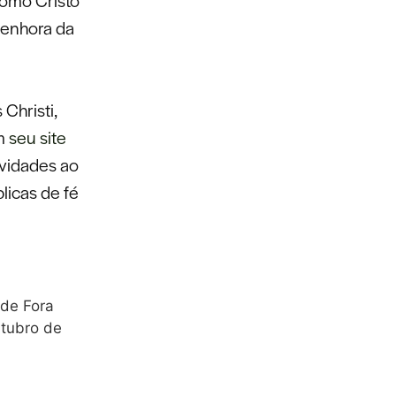
Senhora da
Christi,
m
seu site
ividades ao
licas de fé
 de Fora
utubro de