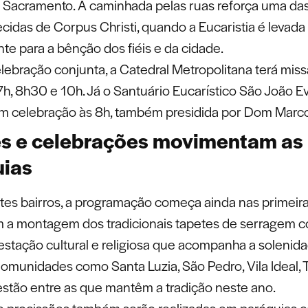
 Sacramento. A caminhada pelas ruas reforça uma das
cidas de Corpus Christi, quando a Eucaristia é levada
te para a bênção dos fiéis e da cidade.
lebração conjunta, a Catedral Metropolitana terá miss
7h, 8h30 e 10h. Já o Santuário Eucarístico São João E
m celebração às 8h, também presidida por Dom Marco
s e celebrações movimentam as
uias
tes bairros, a programação começa ainda nas primeira
a montagem dos tradicionais tapetes de serragem co
stação cultural e religiosa que acompanha a solenid
omunidades como Santa Luzia, São Pedro, Vila Ideal, 
 estão entre as que mantêm a tradição neste ano.
e procissões também serão realizadas em paróquias 