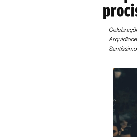
proci
Celebraçõe
Arquidioce
Santíssim