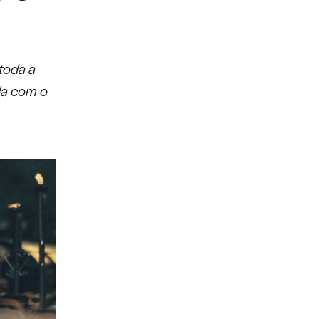
toda a
da com o