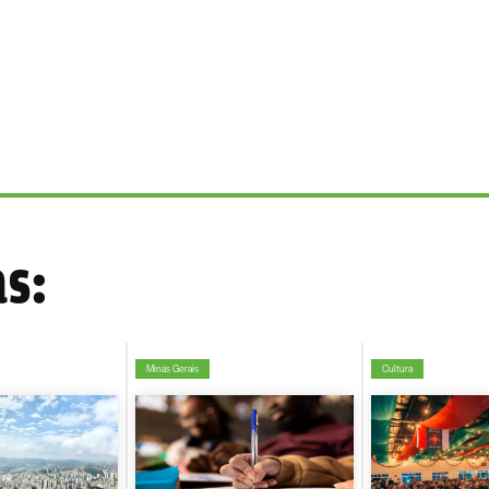
as:
Minas Gerais
Cultura