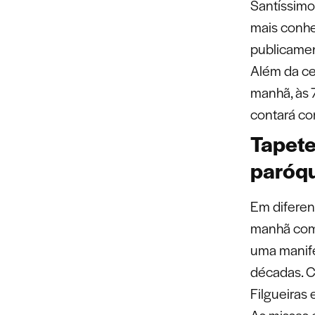
Santíssimo
mais conhe
publicamen
Além da ce
manhã, às 
contará co
Tapete
paróq
Em diferen
manhã com 
uma manife
décadas. C
Filgueiras
As missas 