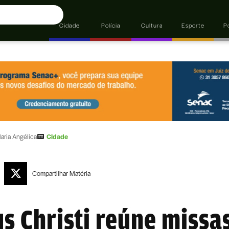
Cidade
Polícia
Cultura
Esporte
Po
aria Angélica
Cidade
Compartilhar
Matéria
s Christi reúne missa