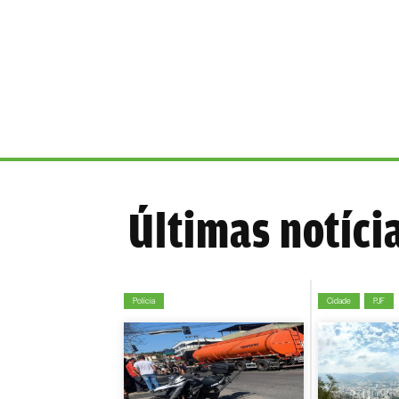
Últimas notíci
Polícia
Cidade
PJF