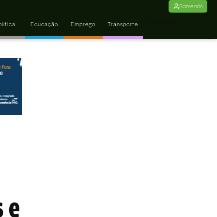
Sobre nós
Colunas
lítica
Educação
Emprego
Transporte
s e