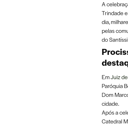
A celebraç
Trindade e
dia, milhar
pelas comu
do Santíss
Procis
desta
Em
Juiz de
Paróquia B
Dom Marco 
cidade.
Após a cel
Catedral M