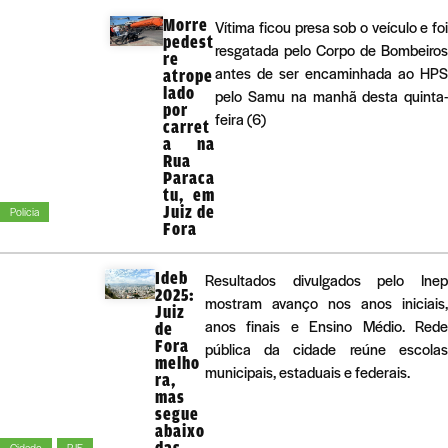
Morre
Vítima ficou presa sob o veículo e foi
pedest
resgatada pelo Corpo de Bombeiros
re
antes de ser encaminhada ao HPS
atrope
lado
pelo Samu na manhã desta quinta-
por
feira (6)
carret
a na
Rua
Paraca
tu, em
Juiz de
Polícia
Fora
Ideb
Resultados divulgados pelo Inep
2025:
mostram avanço nos anos iniciais,
Juiz
anos finais e Ensino Médio. Rede
de
Fora
pública da cidade reúne escolas
melho
municipais, estaduais e federais.
ra,
mas
segue
abaixo
das
Cidade
PJF