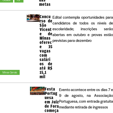
metas
Concu
Edital contempla oportunidades para
rso de
candidatos de todos os níveis de
São
escolaridade; inscrições serão
Vicent
e de
abertas em outubro e provas estão
Minas
previstas para dezembro
oferec
e 35
vagas
com
salári
os de
até R$
15,1
Minas Gerais
mil
Festa
Evento acontece entre os dias 7 e
Portug
9 de agosto, na Associação
uesa
Portuguesa, com entrada gratuita
em Juiz
de Fora
mediante retirada de ingressos
começa