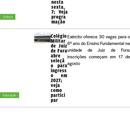
nesta
sexta,
7; Veja
progra
Cultura
mação
Colégio
Exército oferece 30 vagas para 
Militar
6º ano do Ensino Fundamental n
de Juiz
unidade de Juiz de Fora
de Fora
abre
inscrições começam em 17 d
seleçã
agosto
o para
ingress
o em
2027;
veja
como
partici
Educação
par