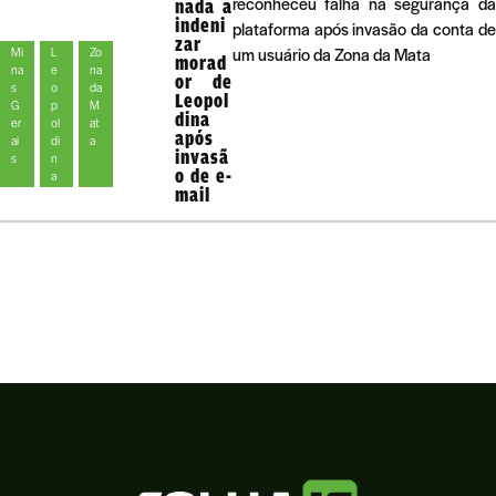
reconheceu falha na segurança da
nada a
indeni
plataforma após invasão da conta de
zar
um usuário da Zona da Mata
Mi
L
Zo
morad
na
e
na
or de
s
o
da
Leopol
G
p
M
dina
er
ol
at
após
ai
di
a
invasã
s
n
o de e-
a
mail