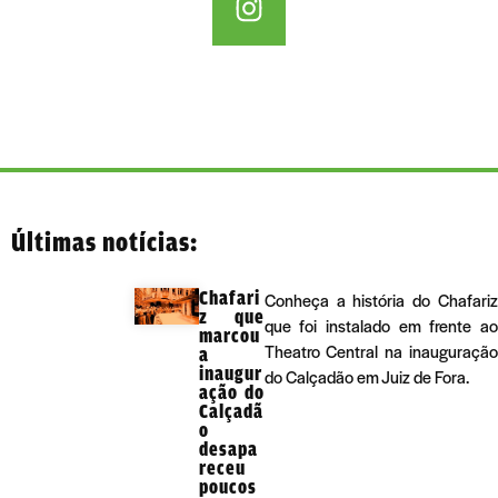
Últimas notícias:
Chafari
Conheça a história do Chafariz
z que
que foi instalado em frente ao
marcou
Theatro Central na inauguração
a
inaugur
do Calçadão em Juiz de Fora.
ação do
Calçadã
o
desapa
receu
poucos