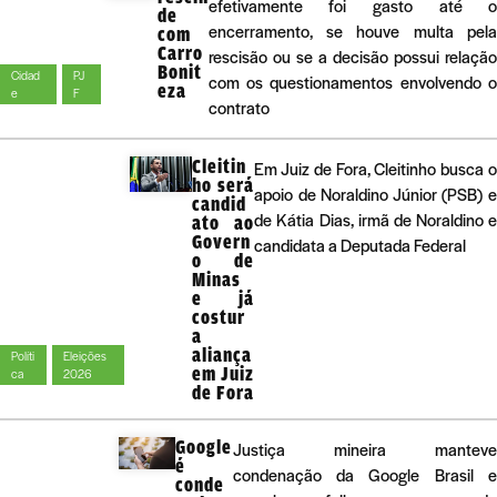
efetivamente foi gasto até 
de
encerramento, se houve multa pel
com
Carro
rescisão ou se a decisão possui relaçã
Bonit
Cidad
PJ
com os questionamentos envolvendo 
eza
e
F
contrato
Cleitin
Em Juiz de Fora, Cleitinho busca 
ho será
apoio de Noraldino Júnior (PSB) 
candid
de Kátia Dias, irmã de Noraldino 
ato ao
Govern
candidata a Deputada Federal
o de
Minas
e já
costur
a
aliança
Políti
Eleições
em Juiz
ca
2026
de Fora
Google
Justiça mineira manteve
é
condenação da Google Brasil e
conde