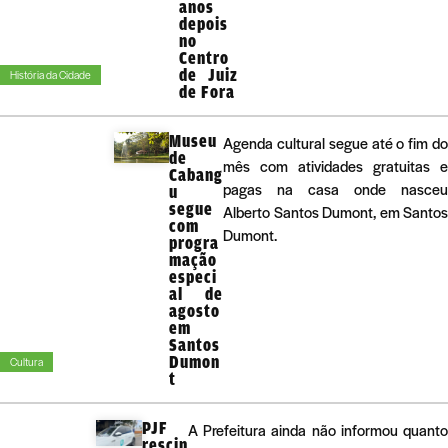
anos
depois
no
Centro
de Juiz
História da Cidade
de Fora
Museu
Agenda cultural segue até o fim do
de
mês com atividades gratuitas e
Cabang
pagas na casa onde nasceu
u
segue
Alberto Santos Dumont, em Santos
com
Dumont.
progra
mação
especi
al de
agosto
em
Santos
Dumon
Cultura
t
PJF
A Prefeitura ainda não informou quant
rescin