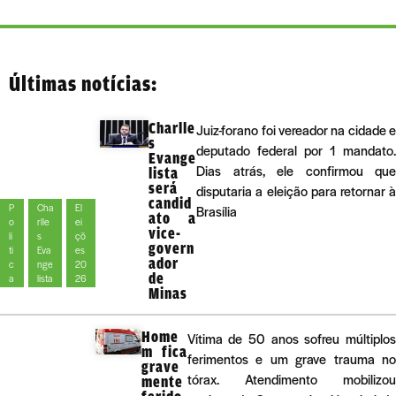
Últimas notícias:
Charlle
Juiz-forano foi vereador na cidade e
s
deputado federal por 1 mandato.
Evange
Dias atrás, ele confirmou que
lista
será
disputaria a eleição para retornar à
candid
P
Cha
El
Brasília
ato a
o
rlle
ei
vice-
lí
s
çõ
govern
ti
Eva
es
ador
c
nge
20
de
a
lista
26
Minas
Home
Vítima de 50 anos sofreu múltiplos
m fica
ferimentos e um grave trauma no
grave
tórax. Atendimento mobilizou
mente