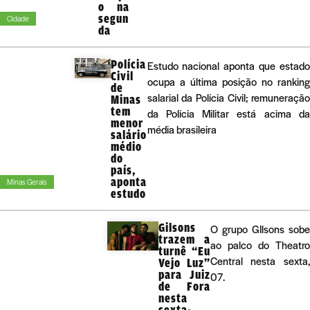
o na
segun
Cidade
da
Polícia
Estudo nacional aponta que estado
Civil
ocupa a última posição no ranking
de
salarial da Polícia Civil; remuneração
Minas
tem
da Polícia Militar está acima da
menor
média brasileira
salário
médio
do
país,
aponta
Minas Gerais
estudo
Gilsons
O grupo GIlsons sobe
trazem a
ao palco do Theatro
turnê “Eu
Central nesta sexta,
Vejo Luz”
para Juiz
07.
de Fora
nesta
sexta-