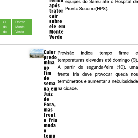
ferido
equipes do Samu até o Hospital de
após
Pronto Socorro (HPS).
trator
cair
sobre
Ci
Distrito
ele em
da
Monte
Monte
de
Verde
Verde
Calor
Previsão indica tempo firme e
predo
temperaturas elevadas até domingo (9).
mina
A partir de segunda-feira (10), uma
no
fim
frente fria deve provocar queda nos
de
termômetros e aumentar a nebulosidade
sema
na cidade.
na em
Juiz
de
Fora,
mas
frent
e fria
muda
o
temp