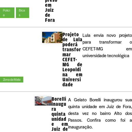
em
Juiz
Políci
Bica
de
a
s
Fora
Projeto
Lula envia novo projeto
de Lula
para transformar o
poderá
CEFET-MG em
transfor
mar
universidade tecnológica
CEFET-
MG de
Leopoldi
na em
Universi
Zona da Mata
dade
Borelli
A Gelato Borelli inaugurou sua
inaugu
quinta unidade em Juiz de Fora,
ra
desta vez no bairro Alto dos
quinta
unidad
Passos. Confira como foi a
e em
inauguração.
Juiz de