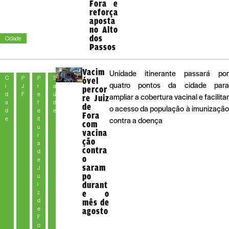
Fora e
reforça
aposta
no Alto
dos
Cidade
Passos
Vacim
Unidade itinerante passará por
C
P
P
S
óvel
quatro pontos da cidade para
i
J
r
a
percor
d
F
e
ú
ampliar a cobertura vacinal e facilitar
re Juiz
a
f
d
de
o acesso da população à imunização
d
e
e
Fora
e
it
contra a doença
com
u
vacina
r
ção
a
contra
d
o
e
saram
J
po
u
durant
i
z
e o
d
mês de
e
agosto
F
o