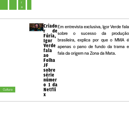
r
a
Criado
Em entrevista exclusiva, Igor Verde fala
r de
sobre o sucesso da produção
Fúria,
brasileira, explica por que o MMA é
Igor
Verde
apenas o pano de fundo da trama e
fala
fala da origem na Zona da Mata.
ao
Folha
JF
sobre
série
númer
o 1 da
Netfli
Cultura
x