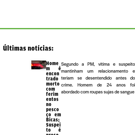
Últimas notícias:
Home
Segundo a PM, vítima e suspeito
m é
mantinham um relacionamento e
encon
teriam se desentendido antes do
trado
morto
crime. Homem de 24 anos foi
com
abordado com roupas sujas de sangue
ferim
entos
no
pesco
ço em
Bicas;
Suspei
to é
preso