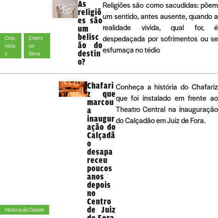
As
Religiões são como sacudidas: põem
religiõ
um sentido, antes ausente, quando a
es são
realidade vivida, qual for, é
um
belisc
despedaçada por sofrimentos ou se
Colu
Emers
ão do
nista
on
esfumaça no tédio
destin
s
Sena
o?
Chafari
Conheça a história do Chafariz
z que
que foi instalado em frente ao
marcou
Theatro Central na inauguração
a
inaugur
do Calçadão em Juiz de Fora.
ação do
Calçadã
o
desapa
receu
poucos
anos
depois
no
Centro
de Juiz
História da Cidade
de Fora