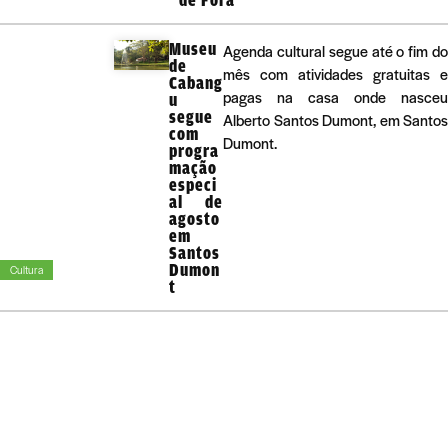
Museu
Agenda cultural segue até o fim do
de
mês com atividades gratuitas e
Cabang
pagas na casa onde nasceu
u
segue
Alberto Santos Dumont, em Santos
com
Dumont.
progra
mação
especi
al de
agosto
em
Santos
Dumon
Cultura
t