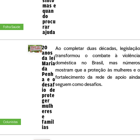
sinto
mas e
quan
do
procu
rar
Folha Saúde
ajuda
20
Ao completar duas décadas, legislação
anos
transformou o combate à violência
da lei
doméstica no Brasil, mas números
Maria
da
mostram que a proteção às mulheres e o
Penh
fortalecimento da rede de apoio ainda
a e o
seguem como desafios.
desaf
io de
prote
ger
mulh
eres
e
famíl
Colunistas
ias