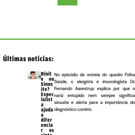
Últimas notícias:
Rinit
No episódio de estreia do quadro Folha
e ou
Saúde, o alergista e imunologista Dr.
Sinus
Fernando Aarestrup explica por que o
ite?
Espec
nariz entupido nem sempre significa
ialist
sinusite e alerta para a importância do
a
diagnóstico correto.
ajuda
a
difer
encia
r os