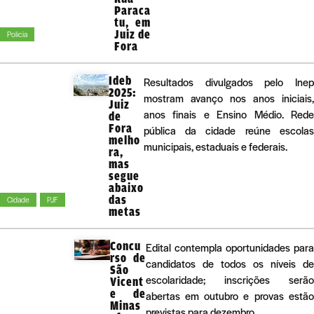
Paraca
tu, em
Juiz de
Polícia
Fora
Ideb
Resultados divulgados pelo Inep
2025:
mostram avanço nos anos iniciais,
Juiz
anos finais e Ensino Médio. Rede
de
Fora
pública da cidade reúne escolas
melho
municipais, estaduais e federais.
ra,
mas
segue
abaixo
das
Cidade
PJF
metas
Concu
Edital contempla oportunidades para
rso de
candidatos de todos os níveis de
São
escolaridade; inscrições serão
Vicent
e de
abertas em outubro e provas estão
Minas
previstas para dezembro