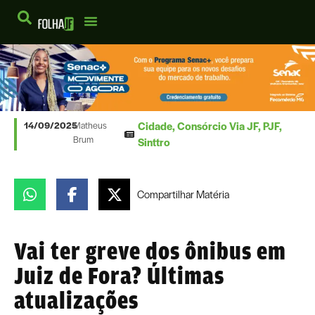
Cidade
,
Consórcio Via JF
,
PJF
,
14/09/2025
Matheus
Brum
Sinttro
Compartilhar
Matéria
Vai ter greve dos ônibus em
Juiz de Fora? Últimas
atualizações