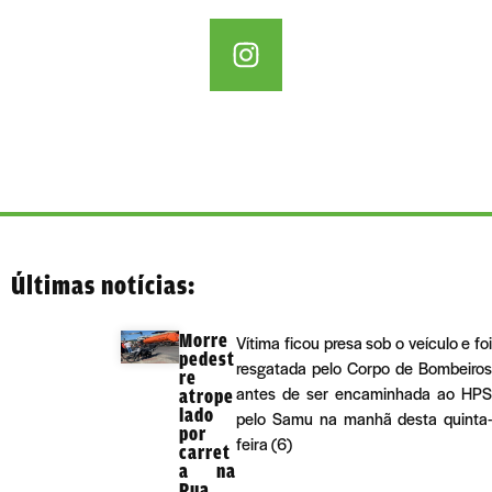
Últimas notícias:
Morre
Vítima ficou presa sob o veículo e foi
pedest
resgatada pelo Corpo de Bombeiros
re
antes de ser encaminhada ao HPS
atrope
lado
pelo Samu na manhã desta quinta-
por
feira (6)
carret
a na
Rua