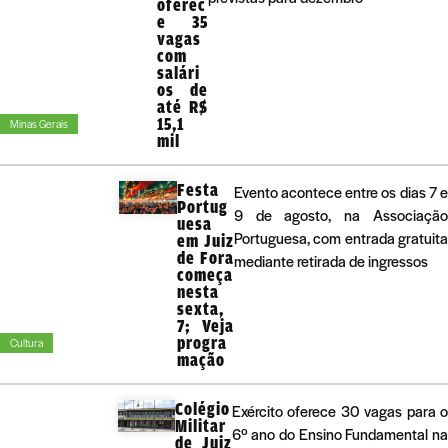
oferec
e 35
vagas
com
salári
os de
até R$
15,1
Minas Gerais
mil
Festa
Evento acontece entre os dias 7 e
Portug
9 de agosto, na Associação
uesa
Portuguesa, com entrada gratuita
em Juiz
de Fora
mediante retirada de ingressos
começa
nesta
sexta,
7; Veja
progra
Cultura
mação
Colégio
Exército oferece 30 vagas para 
Militar
6º ano do Ensino Fundamental n
de Juiz