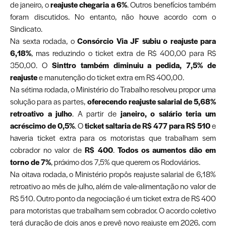
de janeiro, o
reajuste chegaria a 6%
. Outros benefícios também
foram discutidos. No entanto, não houve acordo com o
Sindicato.
Na sexta rodada, o
Consórcio Via JF subiu o reajuste para
6,18%
, mas reduzindo o ticket extra de R$ 400,00 para R$
350,00. O
Sinttro também diminuiu a pedida, 7,5% de
reajuste
e manutenção do ticket extra em R$ 400,00.
Na sétima rodada, o Ministério do Trabalho resolveu propor uma
solução para as partes,
oferecendo reajuste salarial de 5,68%
retroativo a julho
. A partir de
janeiro, o salário teria um
acréscimo de 0,5%
. O
ticket saltaria de R$ 477 para R$ 510
e
haveria ticket extra para os motoristas que trabalham sem
cobrador no valor de
R$ 400
.
Todos os aumentos dão em
torno de 7%
, próximo dos 7,5% que querem os Rodoviários.
Na oitava rodada, o Ministério propôs reajuste salarial de 6,18%
retroativo ao mês de julho, além de vale-alimentação no valor de
R$ 510. Outro ponto da negociação é um ticket extra de R$ 400
para motoristas que trabalham sem cobrador. O acordo coletivo
terá duração de dois anos e prevê novo reajuste em 2026, com