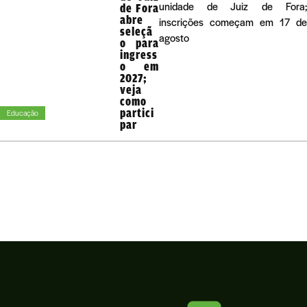
unidade de Juiz de Fora
de Fora
abre
inscrições começam em 17 d
seleçã
agosto
o para
ingress
o em
2027;
veja
como
partici
Educação
par