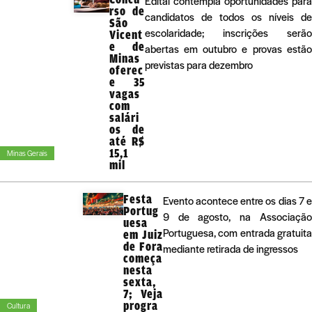
Edital contempla oportunidades para
rso de
candidatos de todos os níveis de
São
escolaridade; inscrições serão
Vicent
e de
abertas em outubro e provas estão
Minas
previstas para dezembro
oferec
e 35
vagas
com
salári
os de
até R$
15,1
Minas Gerais
mil
Festa
Evento acontece entre os dias 7 e
Portug
9 de agosto, na Associação
uesa
Portuguesa, com entrada gratuita
em Juiz
de Fora
mediante retirada de ingressos
começa
nesta
sexta,
7; Veja
progra
Cultura