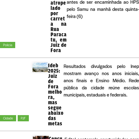
antes de ser encaminhada ao HPS
atrope
lado
pelo Samu na manhã desta quinta-
por
feira (6)
carret
a na
Rua
Paraca
tu, em
Juiz de
Polícia
Fora
Ideb
Resultados divulgados pelo Inep
2025:
mostram avanço nos anos iniciais,
Juiz
anos finais e Ensino Médio. Rede
de
Fora
pública da cidade reúne escolas
melho
municipais, estaduais e federais.
ra,
mas
segue
abaixo
das
Cidade
PJF
metas
Concu