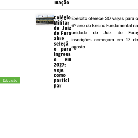
mação
Colégio
Exército oferece 30 vagas para 
Militar
6º ano do Ensino Fundamental n
de Juiz
unidade de Juiz de Fora
de Fora
abre
inscrições começam em 17 d
seleçã
agosto
o para
ingress
o em
2027;
veja
como
partici
Educação
par