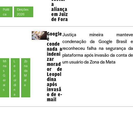
a
aliança
Políti
Eleições
em Juiz
ca
2026
de Fora
Google
Justiça mineira manteve
é
condenação da Google Brasil e
conde
reconheceu falha na segurança da
nada a
indeni
plataforma após invasão da conta de
zar
um usuário da Zona da Mata
Mi
L
Zo
morad
na
e
na
or de
s
o
da
Leopol
G
p
M
dina
er
ol
at
após
ai
di
a
invasã
s
n
o de e-
a
mail