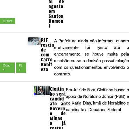
al de
agosto
em
Santos
Dumon
Cultura
t
PJF
A Prefeitura ainda não informou quant
rescin
efetivamente foi gasto até 
de
encerramento, se houve multa pel
com
Carro
rescisão ou se a decisão possui relaçã
Bonit
Cidad
PJ
com os questionamentos envolvendo 
eza
e
F
contrato
Cleitin
Em Juiz de Fora, Cleitinho busca 
ho será
apoio de Noraldino Júnior (PSB) 
candid
de Kátia Dias, irmã de Noraldino 
ato ao
Govern
candidata a Deputada Federal
o de
Minas
e já
costur