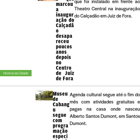
que foi instalado em frente ao
marcou
Theatro Central na inauguração
a
inaugur
do Calçadão em Juiz de Fora.
ação do
Calçadã
o
desapa
receu
poucos
anos
depois
no
Centro
de Juiz
História da Cidade
de Fora
Museu
Agenda cultural segue até o fim do
de
mês com atividades gratuitas e
Cabang
pagas na casa onde nasceu
u
segue
Alberto Santos Dumont, em Santos
com
Dumont.
progra
mação
especi