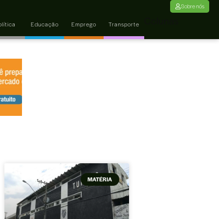
Sobre nós
Colunas
lítica
Educação
Emprego
Transporte
MATÉRIA