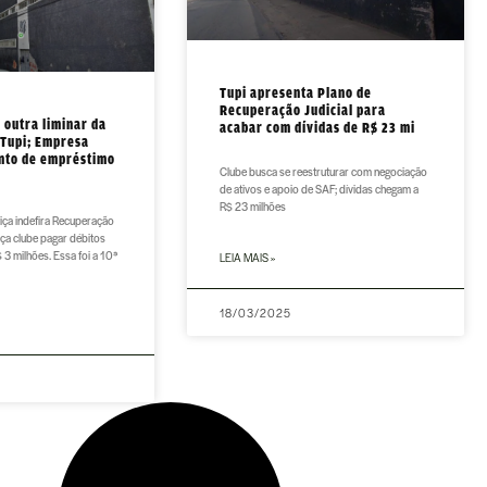
Tupi apresenta Plano de
Recuperação Judicial para
a outra liminar da
acabar com dívidas de R$ 23 mi
 Tupi; Empresa
nto de empréstimo
Clube busca se reestruturar com negociação
de ativos e apoio de SAF; dívidas chegam a
R$ 23 milhões
iça indefira Recuperação
faça clube pagar débitos
3 milhões. Essa foi a 10ª
LEIA MAIS »
18/03/2025