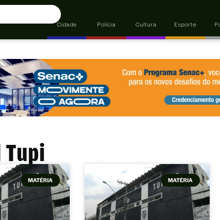
Cidade
Polícia
Cultura
Esporte
Po
 Tupi
MATÉRIA
MATÉRIA