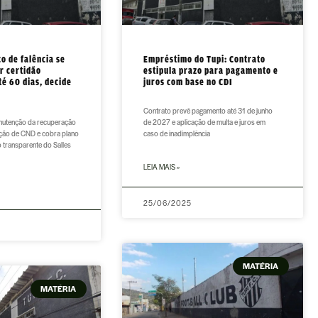
co de falência se
Empréstimo do Tupi: Contrato
r certidão
estipula prazo para pagamento e
é 60 dias, decide
juros com base no CDI
Contrato prevê pagamento até 31 de junho
anutenção da recuperação
de 2027 e aplicação de multa e juros em
tação de CND e cobra plano
caso de inadimplência
o transparente do Salles
LEIA MAIS »
25/06/2025
MATÉRIA
MATÉRIA