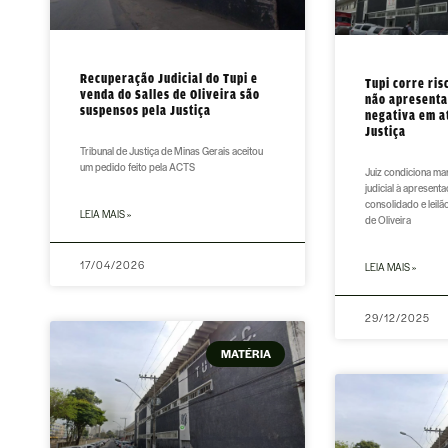
Recuperação Judicial do Tupi e
Tupi corre ris
venda do Salles de Oliveira são
não apresenta
suspensos pela Justiça
negativa em at
Justiça
Tribunal de Justiça de Minas Gerais aceitou
um pedido feito pela ACTS
Juiz condiciona m
judicial à apresen
consolidado e leilã
LEIA MAIS »
de Oliveira
17/04/2026
LEIA MAIS »
29/12/2025
MATÉRIA