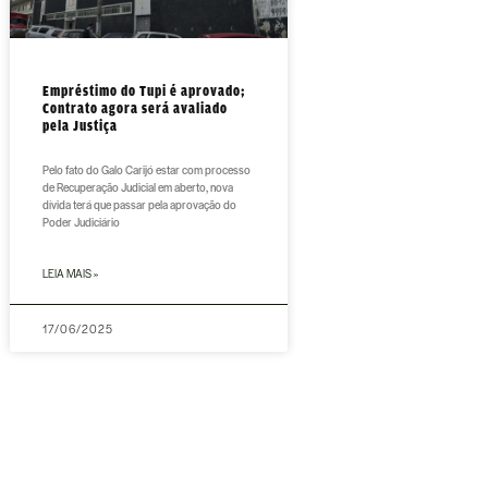
Empréstimo do Tupi é aprovado;
Contrato agora será avaliado
pela Justiça
Pelo fato do Galo Carijó estar com processo
de Recuperação Judicial em aberto, nova
dívida terá que passar pela aprovação do
Poder Judiciário
LEIA MAIS »
17/06/2025