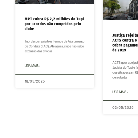
MPT cobra R$ 2,2 milhões do Tupi
por acordos não cumpridos pelo
clube
Justiça rejeit
ACTS contra o
Tupi descumpriu três Termos de Ajustamento
cobra pagame
de Conduta (TAC). Até agora, clube não sabe
de 2019
extensão das dívidas
ACTS quer que just
LEIA MAIS »
Judicial do Tupi e 
que ultrapassam R$ 
derrota da
18/05/2025
LEIA MAIS »
02/05/2025