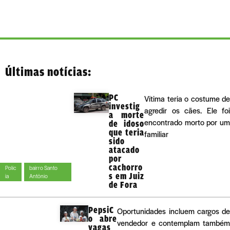
Últimas notícias:
PC
Vítima teria o costume de
investig
agredir os cães. Ele foi
a morte
encontrado morto por um
de idoso
que teria
familiar
sido
atacado
por
cachorro
Políc
bairro Santo
s em Juiz
ia
Antônio
de Fora
PepsiC
Oportunidades incluem cargos de
o abre
vendedor e contemplam também
vagas