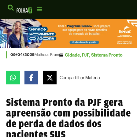
Cidade
,
PJF
,
Sistema Pronto
09/04/2025
Matheus Brum
Compartilhar
Matéria
Sistema Pronto da PJF gera
apreensão com possibilidade
de perda de dados dos
pacientes SUS