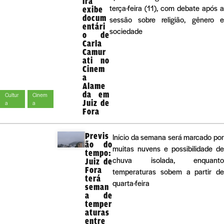
ira
terça-feira (11), com debate após a
exibe
docum
sessão sobre religião, gênero e
entári
sociedade
o de
Carla
Camur
ati no
Cinem
a
Alame
da em
Cultur
Cinem
Juiz de
a
a
Fora
Previs
Início da semana será marcado por
ão do
muitas nuvens e possibilidade de
tempo:
chuva isolada, enquanto
Juiz de
Fora
temperaturas sobem a partir de
terá
quarta-feira
seman
a de
temper
aturas
entre