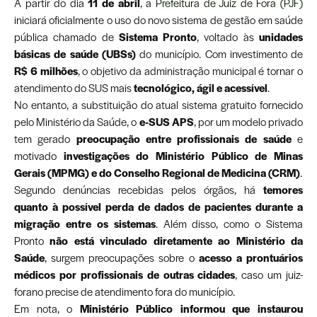
A partir do dia
11 de abril
, a
Prefeitura de Juiz de Fora (PJF)
iniciará oficialmente o uso do novo sistema de gestão em saúde
pública chamado de
Sistema Pronto
, voltado às
unidades
básicas de saúde (UBSs)
do município. Com investimento de
R$ 6 milhões
, o objetivo da administração municipal é tornar o
atendimento do SUS mais
tecnológico, ágil e acessível
.
No entanto, a substituição do atual sistema gratuito fornecido
pelo Ministério da Saúde, o
e-SUS APS
, por um modelo privado
tem gerado
preocupação entre profissionais de saúde
e
motivado
investigações do Ministério Público de Minas
Gerais (MPMG) e do Conselho Regional de Medicina (CRM)
.
Segundo denúncias recebidas pelos órgãos, há
temores
quanto à possível perda de dados de pacientes durante a
migração entre os sistemas
. Além disso, como o Sistema
Pronto
não está vinculado diretamente ao Ministério da
Saúde
, surgem preocupações sobre o
acesso a prontuários
médicos por profissionais de outras cidades
, caso um juiz-
forano precise de atendimento fora do município.
Em nota, o
Ministério Público informou que instaurou