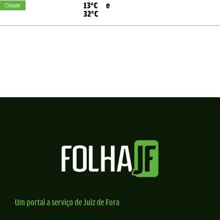
13°C e
Cidade
32°C
Um portal a serviço de Juiz de Fora