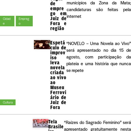
municípios da Zona da Mata;
de
empre
candidaturas são feitas pela
go em
internet
Juiz de
Cidad
Empreg
Fora e
e
o
região
Espetá
“NOVELO – Uma Novela ao Vivo”
culo de
será apresentado no dia 15 de
improv
agosto, com participação da
iso
leva
plateia e uma história que nunca
novela
se repete
criada
ao vivo
ao
Museu
Ferrovi
ário de
Juiz de
Cultura
Fora
Tela
“Raízes do Sagrado Feminino” será
Brasile
apresentado gratuitamente nesta