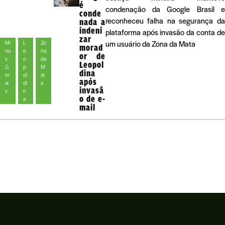
é
condenação da Google Brasil e
conde
reconheceu falha na segurança da
nada a
indeni
plataforma após invasão da conta de
zar
um usuário da Zona da Mata
Mi
L
Zo
morad
na
e
na
or de
s
o
da
Leopol
G
p
M
dina
er
ol
at
após
ai
di
a
invasã
s
n
o de e-
a
mail