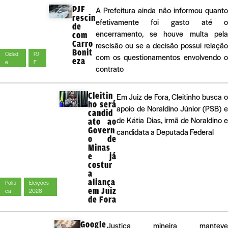
PJF
A Prefeitura ainda não informou quant
rescin
efetivamente foi gasto até 
de
encerramento, se houve multa pel
com
Carro
rescisão ou se a decisão possui relaçã
Bonit
Cidad
PJ
com os questionamentos envolvendo 
eza
e
F
contrato
Cleitin
Em Juiz de Fora, Cleitinho busca 
ho será
apoio de Noraldino Júnior (PSB) 
candid
de Kátia Dias, irmã de Noraldino 
ato ao
Govern
candidata a Deputada Federal
o de
Minas
e já
costur
a
aliança
Políti
Eleições
em Juiz
ca
2026
de Fora
Google
Justiça mineira manteve