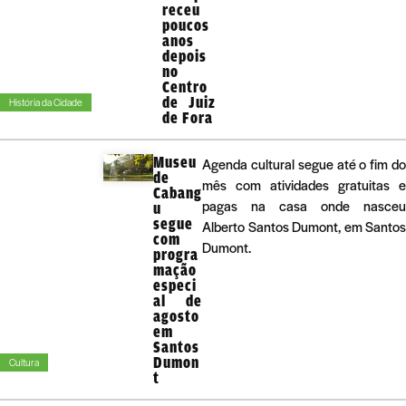
receu
poucos
anos
depois
no
Centro
de Juiz
História da Cidade
de Fora
Museu
Agenda cultural segue até o fim do
de
mês com atividades gratuitas e
Cabang
pagas na casa onde nasceu
u
segue
Alberto Santos Dumont, em Santos
com
Dumont.
progra
mação
especi
al de
agosto
em
Santos
Dumon
Cultura
t