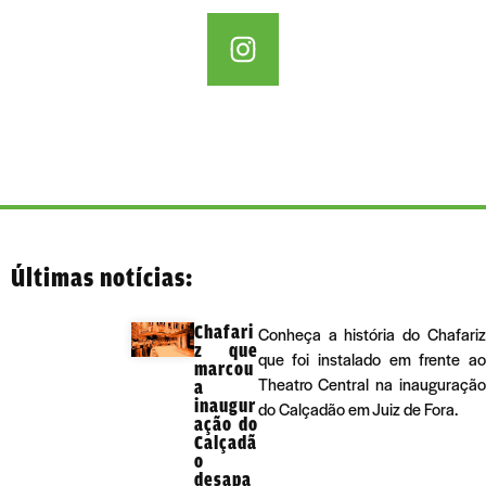
Últimas notícias:
Chafari
Conheça a história do Chafariz
z que
que foi instalado em frente ao
marcou
Theatro Central na inauguração
a
inaugur
do Calçadão em Juiz de Fora.
ação do
Calçadã
o
desapa