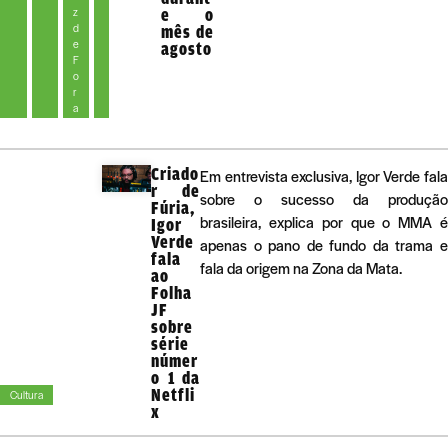
z
e o
d
mês de
e
agosto
F
o
r
a
Criado
Em entrevista exclusiva, Igor Verde fala
r de
sobre o sucesso da produção
Fúria,
brasileira, explica por que o MMA é
Igor
Verde
apenas o pano de fundo da trama e
fala
fala da origem na Zona da Mata.
ao
Folha
JF
sobre
série
númer
o 1 da
Netfli
Cultura
x