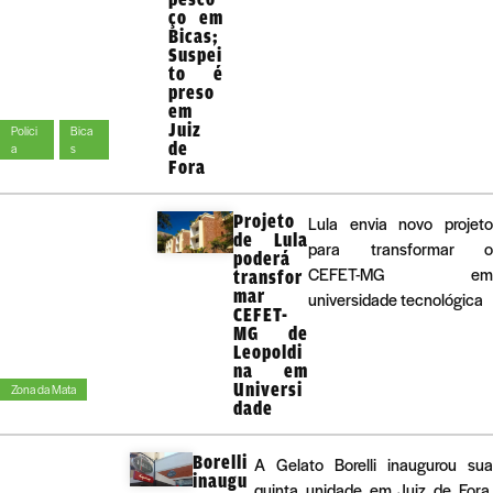
ço em
Bicas;
Suspei
to é
preso
em
Juiz
Políci
Bica
de
a
s
Fora
Projeto
Lula envia novo projeto
de Lula
para transformar o
poderá
CEFET-MG em
transfor
mar
universidade tecnológica
CEFET-
MG de
Leopoldi
na em
Universi
Zona da Mata
dade
Borelli
A Gelato Borelli inaugurou sua
inaugu
quinta unidade em Juiz de Fora,