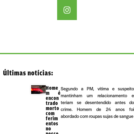
Últimas notícias:
Home
Segundo a PM, vítima e suspeito
m é
mantinham um relacionamento e
encon
teriam se desentendido antes do
trado
morto
crime. Homem de 24 anos foi
com
abordado com roupas sujas de sangue
ferim
entos
no
pesco