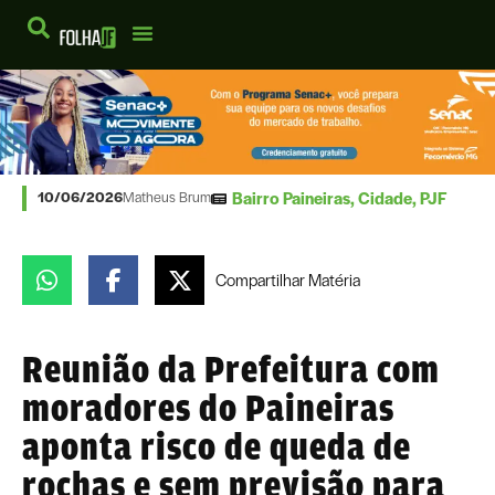
Bairro Paineiras
,
Cidade
,
PJF
10/06/2026
Matheus Brum
Compartilhar
Matéria
Reunião da Prefeitura com
moradores do Paineiras
aponta risco de queda de
rochas e sem previsão para