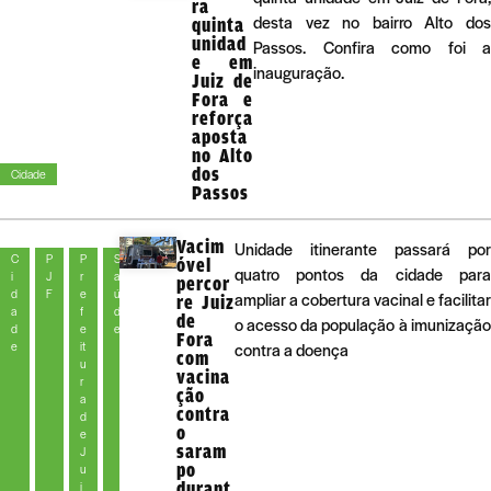
ra
desta vez no bairro Alto dos
quinta
unidad
Passos. Confira como foi a
e em
inauguração.
Juiz de
Fora e
reforça
aposta
no Alto
dos
Cidade
Passos
Vacim
Unidade itinerante passará por
C
P
P
S
óvel
quatro pontos da cidade para
i
J
r
a
percor
d
F
e
ú
ampliar a cobertura vacinal e facilitar
re Juiz
a
f
d
de
o acesso da população à imunização
d
e
e
Fora
e
it
contra a doença
com
u
vacina
r
ção
a
contra
d
o
e
saram
J
po
u
durant
i