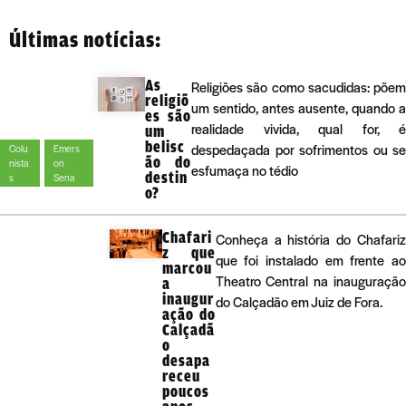
Últimas notícias:
As
Religiões são como sacudidas: põem
religiõ
um sentido, antes ausente, quando a
es são
realidade vivida, qual for, é
um
belisc
despedaçada por sofrimentos ou se
Colu
Emers
ão do
nista
on
esfumaça no tédio
destin
s
Sena
o?
Chafari
Conheça a história do Chafariz
z que
que foi instalado em frente ao
marcou
Theatro Central na inauguração
a
inaugur
do Calçadão em Juiz de Fora.
ação do
Calçadã
o
desapa
receu
poucos