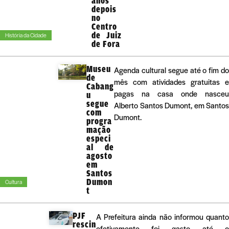
anos
depois
no
Centro
de Juiz
História da Cidade
de Fora
Museu
Agenda cultural segue até o fim do
de
mês com atividades gratuitas e
Cabang
pagas na casa onde nasceu
u
segue
Alberto Santos Dumont, em Santos
com
Dumont.
progra
mação
especi
al de
agosto
em
Santos
Dumon
Cultura
t
PJF
A Prefeitura ainda não informou quant
rescin
efetivamente foi gasto até 