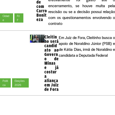
de
encerramento, se houve multa pel
com
Carro
rescisão ou se a decisão possui relaçã
Bonit
Cidad
PJ
com os questionamentos envolvendo 
eza
e
F
contrato
Cleitin
Em Juiz de Fora, Cleitinho busca 
ho será
apoio de Noraldino Júnior (PSB) 
candid
de Kátia Dias, irmã de Noraldino 
ato ao
Govern
candidata a Deputada Federal
o de
Minas
e já
costur
a
aliança
Políti
Eleições
em Juiz
ca
2026
de Fora