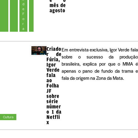
d
mês de
e
agosto
F
o
r
a
Criado
Em entrevista exclusiva, Igor Verde fala
r de
sobre o sucesso da produção
Fúria,
brasileira, explica por que o MMA é
Igor
Verde
apenas o pano de fundo da trama e
fala
fala da origem na Zona da Mata.
ao
Folha
JF
sobre
série
númer
o 1 da
Netfli
Cultura
x