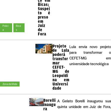
ço em
Bicas;
Suspei
to é
preso
em
Juiz
Políci
Bica
de
a
s
Fora
Projeto
Lula envia novo projeto
de Lula
para transformar o
poderá
CEFET-MG em
transfor
mar
universidade tecnológica
CEFET-
MG de
Leopoldi
na em
Universi
Zona da Mata
dade
Borelli
A Gelato Borelli inaugurou sua
inaugu
quinta unidade em Juiz de Fora,
ra