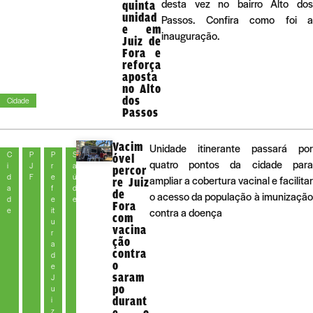
desta vez no bairro Alto dos
quinta
unidad
Passos. Confira como foi a
e em
inauguração.
Juiz de
Fora e
reforça
aposta
no Alto
dos
Cidade
Passos
Vacim
Unidade itinerante passará por
C
P
P
S
óvel
quatro pontos da cidade para
i
J
r
a
percor
d
F
e
ú
ampliar a cobertura vacinal e facilitar
re Juiz
a
f
d
de
o acesso da população à imunização
d
e
e
Fora
e
it
contra a doença
com
u
vacina
r
ção
a
contra
d
o
e
saram
J
po
u
durant
i
z
e o