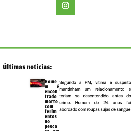
Últimas notícias:
Home
Segundo a PM, vítima e suspeito
m é
mantinham um relacionamento e
encon
teriam se desentendido antes do
trado
morto
crime. Homem de 24 anos foi
com
abordado com roupas sujas de sangue
ferim
entos
no
pesco