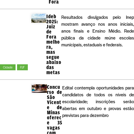
Fora
Ideb
Resultados divulgados pelo Inep
2025:
mostram avanço nos anos iniciais,
Juiz
anos finais e Ensino Médio. Rede
de
Fora
pública da cidade reúne escolas
melho
municipais, estaduais e federais.
ra,
mas
segue
abaixo
das
Cidade
PJF
metas
Concu
Edital contempla oportunidades para
rso de
candidatos de todos os níveis de
São
escolaridade; inscrições serão
Vicent
e de
abertas em outubro e provas estão
Minas
previstas para dezembro
oferec
e 35
vagas
com