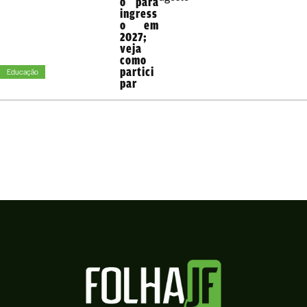
o para
ingress
o em
2027;
veja
como
partici
Educação
par