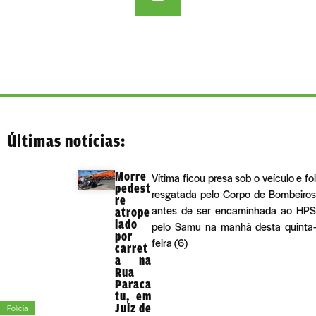
Últimas notícias:
Morre
Vítima ficou presa sob o veículo e foi
pedest
resgatada pelo Corpo de Bombeiros
re
antes de ser encaminhada ao HPS
atrope
lado
pelo Samu na manhã desta quinta-
por
feira (6)
carret
a na
Rua
Paraca
tu, em
Juiz de
Polícia