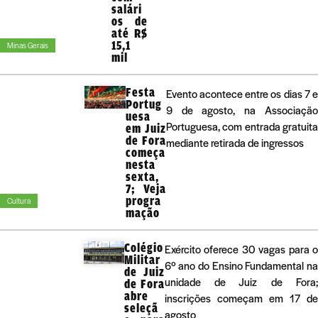
salári
os de
até R$
15,1
Minas Gerais
mil
Festa
Evento acontece entre os dias 7 e
Portug
9 de agosto, na Associação
uesa
Portuguesa, com entrada gratuita
em Juiz
de Fora
mediante retirada de ingressos
começa
nesta
sexta,
7; Veja
progra
Cultura
mação
Colégio
Exército oferece 30 vagas para 
Militar
6º ano do Ensino Fundamental n
de Juiz
unidade de Juiz de Fora
de Fora
abre
inscrições começam em 17 d
seleçã
agosto