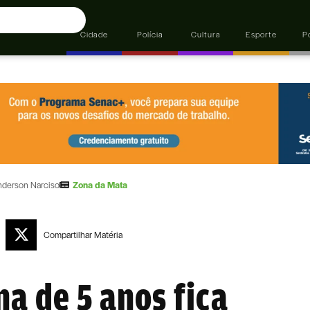
Cidade
Polícia
Cultura
Esporte
Po
nderson Narciso
Zona da Mata
Compartilhar
Matéria
a de 5 anos fica