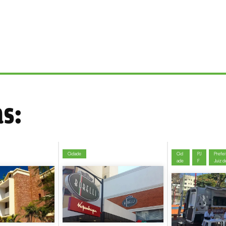
as:
Cidade
Cid
PJ
Prefei
ade
F
Juiz d