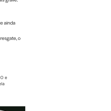
te ainda
resgate, o
EO e
ela