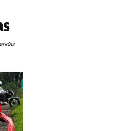
as
eridas