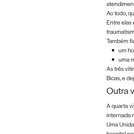
atendiment
Ao todo, qu
Entre elas
traumatism
Também fic
um ho
uma m
As três vít
Bicas, e de
Outra 
A quarta v
internada 
Uma Unida
hospital pa