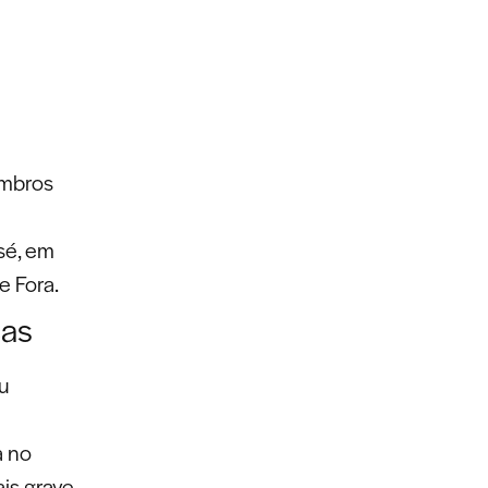
embros
osé, em
e Fora.
cas
eu
a no
is grave.