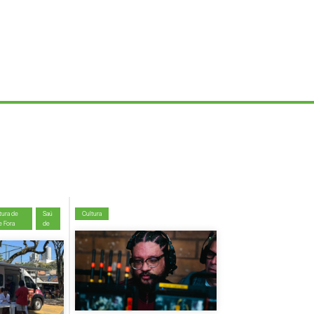
tura de
Saú
Cultura
e Fora
de