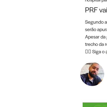
PRF vai
Segundo a 
serão apur
Apesar da 
trecho da r
👉🏾 Siga o