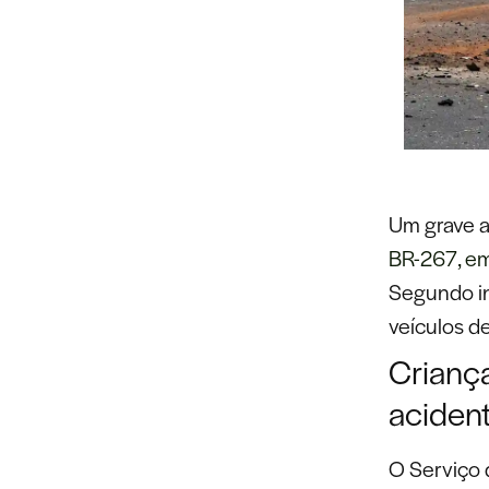
Um grave ac
BR-267, em
Segundo in
veículos d
Crianç
acident
O Serviço 