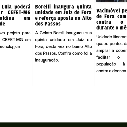
 Lula poderá
Borelli inaugura quinta
Vacimóvel pe
ar CEFET-MG
unidade em Juiz de Fora
de Fora com
oldina em
e reforça aposta no Alto
contra o
ade
dos Passos
durante o mê
ovo projeto para
A Gelato Borelli inaugurou sua
Unidade itineran
 o CEFET-MG em
quinta unidade em Juiz de
quatro pontos d
tecnológica
Fora, desta vez no bairro Alto
ampliar a cober
dos Passos. Confira como foi a
facilitar o
inauguração.
população à
contra a doença