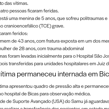
o das vítimas.
atro pessoas ficaram feridas.
 está uma menina de 5 anos, que sofreu politraumas e
o cranioencefálico (TCE) grave.
aram feridos:
mem de 43 anos, com fratura exposta em um dos m
ulher de 28 anos, com trauma abdominal
imas foram levadas inicialmente para o Hospital São J
pois transferidas para unidades hospitalares em Juiz d
vítima permaneceu internada em Bi
ítima apresentou quadro de pressão alta e permanec
no hospital de Bicas para observação médica.
de de Suporte Avançado (USA) do Samu já aguardav
ra realizar a transferência dos pacientes em estado ma