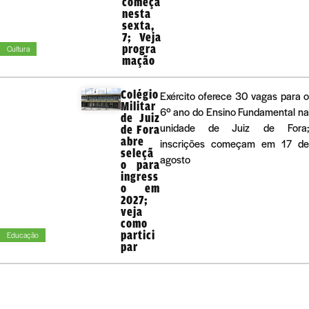
começa
nesta
sexta,
7; Veja
progra
Cultura
mação
Colégio
Exército oferece 30 vagas para 
Militar
6º ano do Ensino Fundamental n
de Juiz
unidade de Juiz de Fora
de Fora
abre
inscrições começam em 17 d
seleçã
agosto
o para
ingress
o em
2027;
veja
como
partici
Educação
par