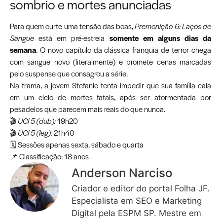
sombrio e mortes anunciadas
Para quem curte uma tensão das boas,
Premonição 6: Laços de
Sangue
está em pré-estreia
somente em alguns dias da
semana
. O novo capítulo da clássica franquia de terror chega
com sangue novo (literalmente) e promete cenas marcadas
pelo suspense que consagrou a série.
Na trama, a jovem Stefanie tenta impedir que sua família caia
em um ciclo de mortes fatais, após ser atormentada por
pesadelos que parecem mais reais do que nunca.
🎬
UCI 5 (dub):
19h20
🎬
UCI 5 (leg):
21h40
🗓️ Sessões apenas sexta, sábado e quarta
📌 Classificação: 18 anos
Anderson Narciso
Criador e editor do portal Folha JF.
Especialista em SEO e Marketing
Digital pela ESPM SP. Mestre em