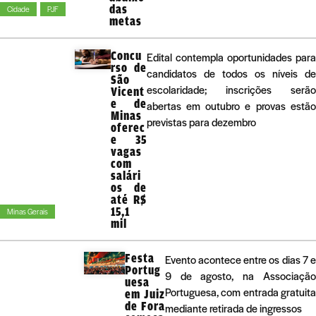
das
Cidade
PJF
metas
Concu
Edital contempla oportunidades para
rso de
candidatos de todos os níveis de
São
escolaridade; inscrições serão
Vicent
e de
abertas em outubro e provas estão
Minas
previstas para dezembro
oferec
e 35
vagas
com
salári
os de
até R$
15,1
Minas Gerais
mil
Festa
Evento acontece entre os dias 7 e
Portug
9 de agosto, na Associação
uesa
Portuguesa, com entrada gratuita
em Juiz
de Fora
mediante retirada de ingressos