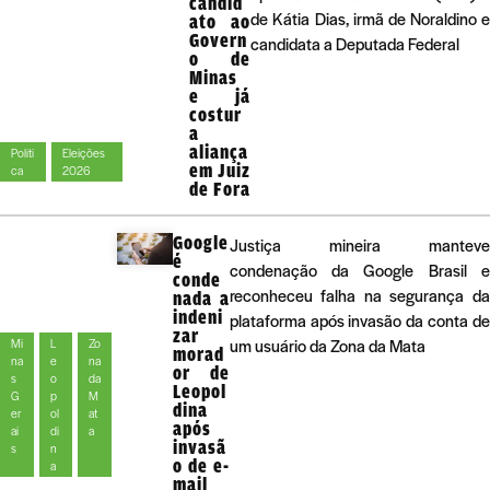
candid
de Kátia Dias, irmã de Noraldino 
ato ao
Govern
candidata a Deputada Federal
o de
Minas
e já
costur
a
aliança
Políti
Eleições
em Juiz
ca
2026
de Fora
Google
Justiça mineira manteve
é
condenação da Google Brasil e
conde
reconheceu falha na segurança da
nada a
indeni
plataforma após invasão da conta de
zar
um usuário da Zona da Mata
Mi
L
Zo
morad
na
e
na
or de
s
o
da
Leopol
G
p
M
dina
er
ol
at
após
ai
di
a
invasã
s
n
o de e-
a
mail