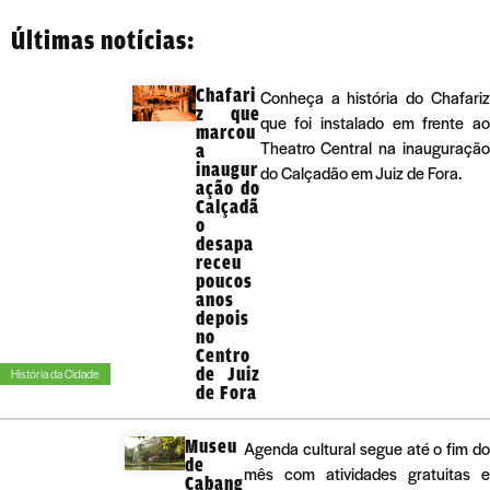
Últimas notícias:
Chafari
Conheça a história do Chafariz
z que
que foi instalado em frente ao
marcou
Theatro Central na inauguração
a
inaugur
do Calçadão em Juiz de Fora.
ação do
Calçadã
o
desapa
receu
poucos
anos
depois
no
Centro
de Juiz
História da Cidade
de Fora
Museu
Agenda cultural segue até o fim do
de
mês com atividades gratuitas e
Cabang