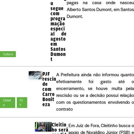
pagas na casa onde nasceu
u
segue
Alberto Santos Dumont, em Santos
com
Dumont.
progra
mação
especi
al de
agosto
em
Santos
Dumon
Cultura
t
PJF
A Prefeitura ainda não informou quant
rescin
efetivamente foi gasto até 
de
encerramento, se houve multa pel
com
Carro
rescisão ou se a decisão possui relaçã
Bonit
Cidad
PJ
com os questionamentos envolvendo 
eza
e
F
contrato
Cleitin
Em Juiz de Fora, Cleitinho busca 
ho será
apoio de Noraldino Júnior (PSB) 