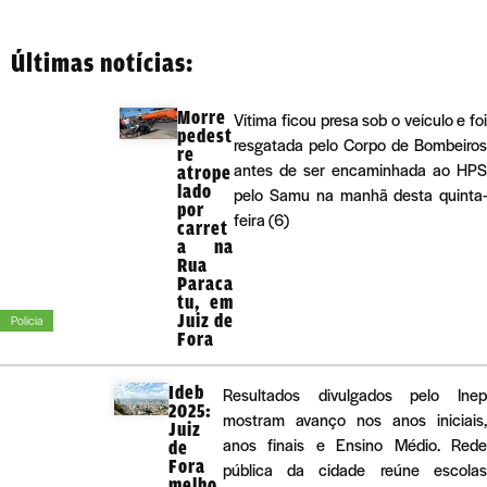
Últimas notícias:
Morre
Vítima ficou presa sob o veículo e foi
pedest
resgatada pelo Corpo de Bombeiros
re
antes de ser encaminhada ao HPS
atrope
lado
pelo Samu na manhã desta quinta-
por
feira (6)
carret
a na
Rua
Paraca
tu, em
Juiz de
Polícia
Fora
Ideb
Resultados divulgados pelo Inep
2025:
mostram avanço nos anos iniciais,
Juiz
anos finais e Ensino Médio. Rede
de
Fora
pública da cidade reúne escolas
melho