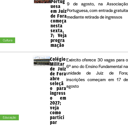
Portug
9 de agosto, na Associação
uesa
Portuguesa, com entrada gratuita
em Juiz
de Fora
mediante retirada de ingressos
começa
nesta
sexta,
7; Veja
progra
Cultura
mação
Colégio
Exército oferece 30 vagas para 
Militar
6º ano do Ensino Fundamental n
de Juiz
unidade de Juiz de Fora
de Fora
abre
inscrições começam em 17 d
seleçã
agosto
o para
ingress
o em
2027;
veja
como
partici
Educação
par