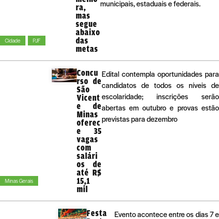
municipais, estaduais e federais.
ra,
mas
segue
abaixo
das
Cidade
PJF
metas
Concu
Edital contempla oportunidades para
rso de
candidatos de todos os níveis de
São
escolaridade; inscrições serão
Vicent
e de
abertas em outubro e provas estão
Minas
previstas para dezembro
oferec
e 35
vagas
com
salári
os de
até R$
15,1
Minas Gerais
mil
Festa
Evento acontece entre os dias 7 e