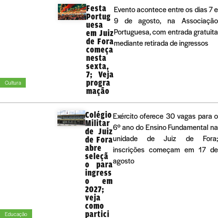
Festa
Evento acontece entre os dias 7 e
Portug
9 de agosto, na Associação
uesa
Portuguesa, com entrada gratuita
em Juiz
de Fora
mediante retirada de ingressos
começa
nesta
sexta,
7; Veja
progra
Cultura
mação
Colégio
Exército oferece 30 vagas para 
Militar
6º ano do Ensino Fundamental n
de Juiz
unidade de Juiz de Fora
de Fora
abre
inscrições começam em 17 d
seleçã
agosto
o para
ingress
o em
2027;
veja
como
partici
Educação