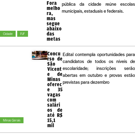
Fora
pública da cidade reúne escolas
melho
municipais, estaduais e federais.
ra,
mas
segue
abaixo
das
Cidade
PJF
metas
Concu
Edital contempla oportunidades para
rso de
candidatos de todos os níveis de
São
escolaridade; inscrições serão
Vicent
e de
abertas em outubro e provas estão
Minas
previstas para dezembro
oferec
e 35
vagas
com
salári
os de
até R$
15,1
Minas Gerais
mil