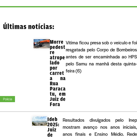
Últimas notícias:
Morre
Vítima ficou presa sob o veículo e foi
pedest
resgatada pelo Corpo de Bombeiros
re
antes de ser encaminhada ao HPS
atrope
lado
pelo Samu na manhã desta quinta-
por
feira (6)
carret
a na
Rua
Paraca
tu, em
Juiz de
Polícia
Fora
Ideb
Resultados divulgados pelo Inep
2025:
mostram avanço nos anos iniciais,
Juiz
anos finais e Ensino Médio. Rede
de