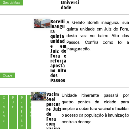
Universi
Zona da Mata
dade
Borelli
A Gelato Borelli inaugurou sua
inaugu
quinta unidade em Juiz de Fora,
ra
desta vez no bairro Alto dos
quinta
unidad
Passos. Confira como foi a
e em
inauguração.
Juiz de
Fora e
reforça
aposta
no Alto
dos
Cidade
Passos
Vacim
Unidade itinerante passará por
C
P
P
S
óvel
quatro pontos da cidade para
i
J
r
a
percor
d
F
e
ú
ampliar a cobertura vacinal e facilitar
re Juiz
a
f
d
de
o acesso da população à imunização
d
e
e
Fora
e
it
contra a doença
com
u
vacina