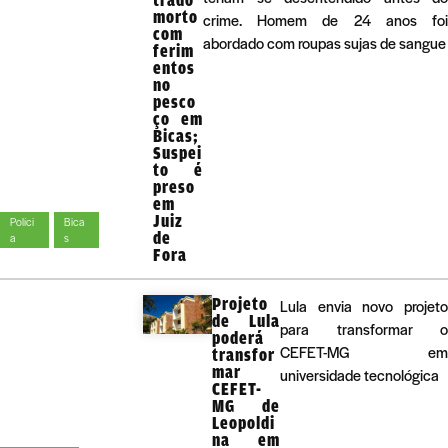
morto
crime. Homem de 24 anos foi
com
abordado com roupas sujas de sangue
ferim
entos
no
pesco
ço em
Bicas;
Suspei
to é
preso
em
Juiz
Políci
Bica
de
a
s
Fora
Projeto
Lula envia novo projeto
de Lula
para transformar o
poderá
CEFET-MG em
transfor
mar
universidade tecnológica
CEFET-
MG de
Leopoldi
na em