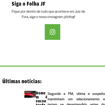
Siga o Folha JF
Fique por dentro de tudo que acontece em Juiz de
Fora, siga o nosso instagram
@folhajf
Últimas notícias:
Home
Segundo a PM, vítima e suspeito
m é
mantinham um relacionamento e
encon
teriam se desentendido antes do
trado