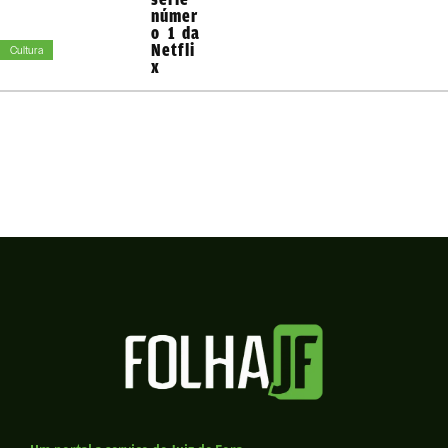
númer
o 1 da
Netfli
Cultura
x