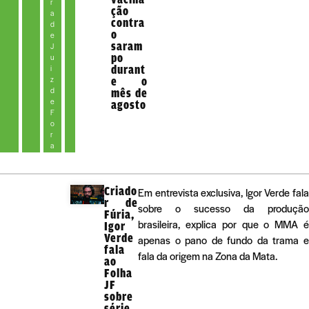
r
ção
a
contra
d
o
e
saram
J
po
u
durant
i
z
e o
d
mês de
e
agosto
F
o
r
a
Criado
Em entrevista exclusiva, Igor Verde fala
r de
sobre o sucesso da produção
Fúria,
brasileira, explica por que o MMA é
Igor
Verde
apenas o pano de fundo da trama e
fala
fala da origem na Zona da Mata.
ao
Folha
JF
sobre
série