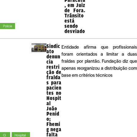
, em Juiz
de Fora.
Trânsito
está
sendo
Polícia
desviado
Sindic
Entidade afirma que profissionai
ato
foram orientados a limitar a dua
denun
fraldas por plantão. Fundação diz qu
cia
restri
apenas reorganizou a distribuição co
ção de
base em critérios técnicos
fralda
s para
pacien
tes no
Hospit
al
João
Penid
o;
Fhemi
g nega
falta
Ci
Hospital