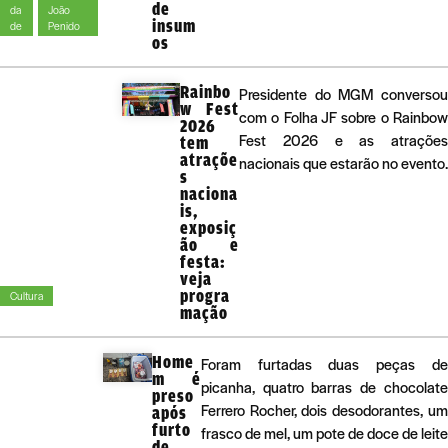
de
da
João
insum
de
Penido
os
Rainbo
Presidente do MGM converso
w Fest
com o Folha JF sobre o Rainbo
2026
Fest 2026 e as atraçõe
tem
atraçõe
nacionais que estarão no evento.
s
naciona
is,
exposiç
ão e
festa:
veja
progra
Cultura
mação
Home
Foram furtadas duas peças de
m é
picanha, quatro barras de chocolate
preso
Ferrero Rocher, dois desodorantes, um
após
furto
frasco de mel, um pote de doce de leite
de