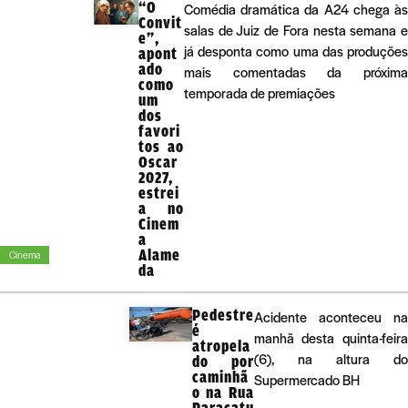
“O
Comédia dramática da A24 chega às
Convit
salas de Juiz de Fora nesta semana e
e”,
já desponta como uma das produções
apont
ado
mais comentadas da próxima
como
temporada de premiações
um
dos
favori
tos ao
Oscar
2027,
estrei
a no
Cinem
a
Alame
Cinema
da
Pedestre
Acidente aconteceu na
é
manhã desta quinta-feira
atropela
(6), na altura do
do por
caminhã
Supermercado BH
o na Rua
Paracatu