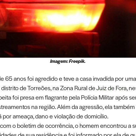
Imagem: Freepik.
e 65 anos foi agredido e teve a casa invadida por um
distrito de Torreões, na Zona Rural de
Juiz de Fora
, n
peita foi presa em flagrante pela Polícia Militar após se
streamentos na região. Além da agressão, ela também
 por ameaça, dano e violação de domicílio.
com o boletim de ocorrência, o homem encontrou a s
idades de sua residência e foi informado por ela de q