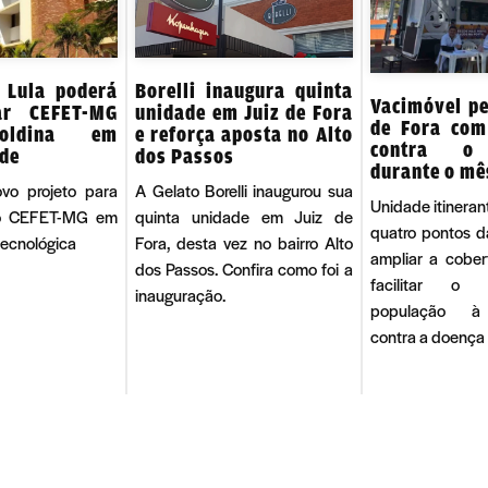
 Lula poderá
Borelli inaugura quinta
Vacimóvel pe
ar CEFET-MG
unidade em Juiz de Fora
de Fora com
oldina em
e reforça aposta no Alto
contra o
ade
dos Passos
durante o mê
ovo projeto para
A Gelato Borelli inaugurou sua
Unidade itineran
 o CEFET-MG em
quinta unidade em Juiz de
quatro pontos d
tecnológica
Fora, desta vez no bairro Alto
ampliar a cober
dos Passos. Confira como foi a
facilitar o
inauguração.
população à
contra a doença