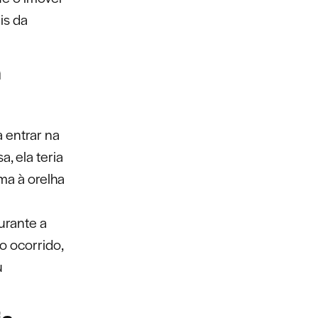
is da
a
a entrar na
, ela teria
ma à orelha
urante a
o ocorrido,
u
ia