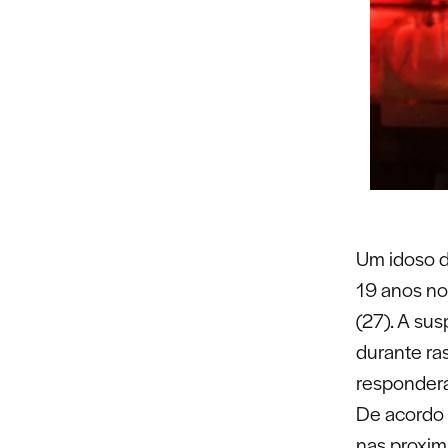
Um idoso d
19 anos no 
(27). A sus
durante ra
responderá
De acordo 
nas proxim