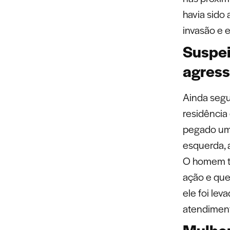
havia sido
invasão e 
Suspei
agres
Ainda segun
residência 
pegado uma
esquerda, 
O homem ta
ação e que
ele foi le
atendiment
Mulher