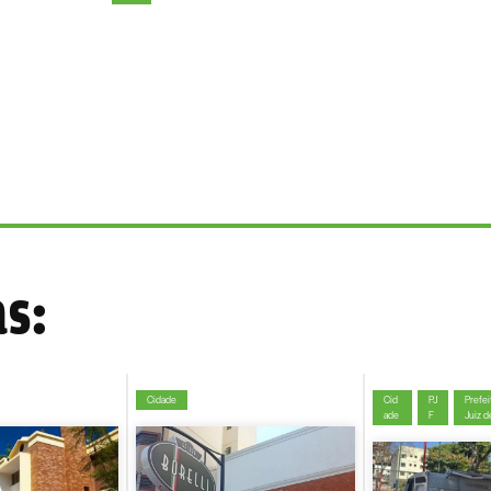
as:
Cidade
Cid
PJ
Prefei
ade
F
Juiz d