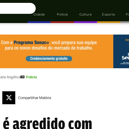
Cidade
Polícia
Cultura
Esporte
Po
aria Angélica
Polícia
Compartilhar
Matéria
 é agredido com