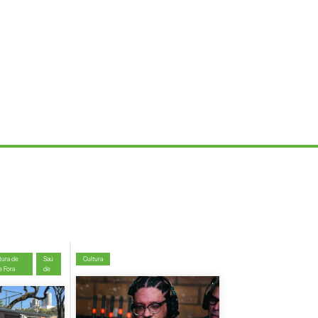
tura de
Saú
Cultura
e Fora
de