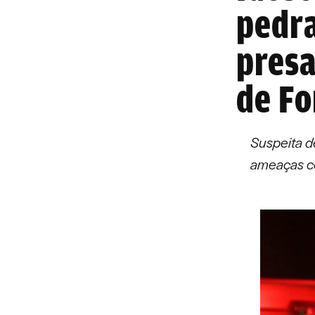
pedr
presa
de Fo
Suspeita d
ameaças co