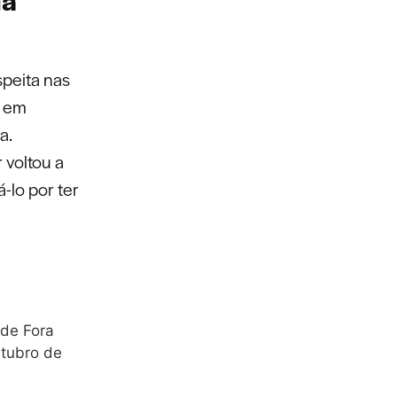
speita nas
a em
a.
r voltou a
-lo por ter
 de Fora
utubro de