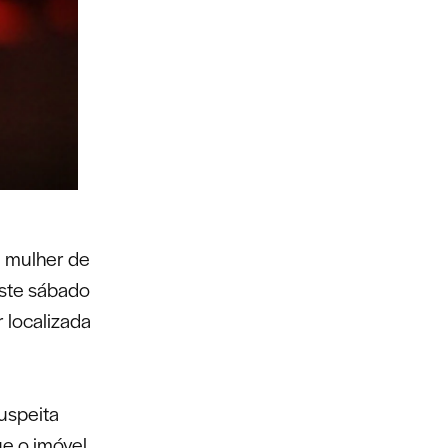
a mulher de
este sábado
r localizada
uspeita
ue o imóvel