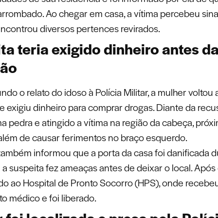
 arrombado. Ao chegar em casa, a vítima percebeu sina
encontrou diversos pertences revirados.
ta teria exigido dinheiro antes d
são
do o relato do idoso à Polícia Militar, a mulher voltou 
e exigiu dinheiro para comprar drogas. Diante da recusa
 pedra e atingido a vítima na região da cabeça, próxi
além de causar ferimentos no braço esquerdo.
mbém informou que a porta da casa foi danificada d
 a suspeita fez ameaças antes de deixar o local. Após 
vado ao Hospital de Pronto Socorro (HPS), onde recebe
o médico e foi liberado.
 foi localizada e presa pela Políc