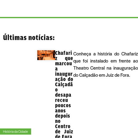
Últimas notícias:
Chafari
Conheça a história do Chafariz
z que
que foi instalado em frente ao
marcou
Theatro Central na inauguração
a
inaugur
do Calçadão em Juiz de Fora.
ação do
Calçadã
o
desapa
receu
poucos
anos
depois
no
Centro
de Juiz
História da Cidade
de Fora