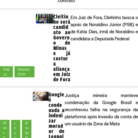
contrato
Cleitin
Em Juiz de Fora, Cleitinho busca 
ho será
apoio de Noraldino Júnior (PSB) 
candid
de Kátia Dias, irmã de Noraldino 
ato ao
Govern
candidata a Deputada Federal
o de
Minas
e já
costur
a
aliança
Políti
Eleições
em Juiz
ca
2026
de Fora
Google
Justiça mineira manteve
é
condenação da Google Brasil e
conde
reconheceu falha na segurança da
nada a
indeni
plataforma após invasão da conta de
zar
um usuário da Zona da Mata
Mi
L
Zo
morad
na
e
na
or de
s
o
da
Leopol
G
p
M