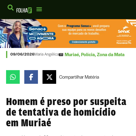
Muriaé
,
Polícia
,
Zona da Mata
09/06/2026
Maria Angélica
Compartilhar
Matéria
Homem é preso por suspeita
de tentativa de homicídio
em Muriaé