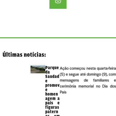
Últimas notícias:
Parque
Ação começou nesta quarta-feira
da
(5) e segue até domingo (9), com
Saudad
mensagens de familiares e
e
promov
cerimônia memorial no Dia dos
e
Pais
homen
agem a
pais e
figuras
patern
as em