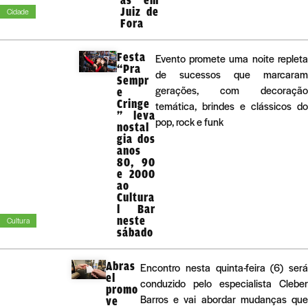
Juiz de
Cidade
Fora
Festa
Evento promete uma noite repleta
“Pra
de sucessos que marcaram
Sempr
gerações, com decoração
e
Cringe
temática, brindes e clássicos do
” leva
pop, rock e funk
nostal
gia dos
anos
80, 90
e 2000
ao
Cultura
l Bar
neste
Cultura
sábado
Abras
Encontro nesta quinta-feira (6) será
el
conduzido pelo especialista Cleber
promo
Barros e vai abordar mudanças que
ve