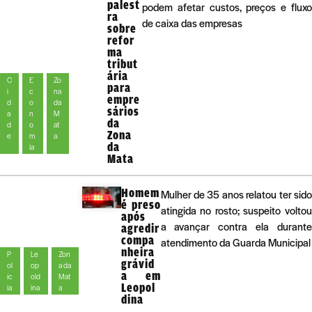
palest
podem afetar custos, preços e fluxo
ra
de caixa das empresas
sobre
refor
ma
tribut
ária
C
E
Zo
para
i
c
na
empre
d
o
da
sários
a
n
M
da
d
o
at
Zona
e
m
a
da
ia
Mata
Homem
Mulher de 35 anos relatou ter sido
é preso
atingida no rosto; suspeito voltou
após
a avançar contra ela durante
agredir
compa
atendimento da Guarda Municipal
nheira
P
Le
Zon
grávid
ol
op
a da
a em
íc
old
Mat
Leopol
ia
ina
a
dina