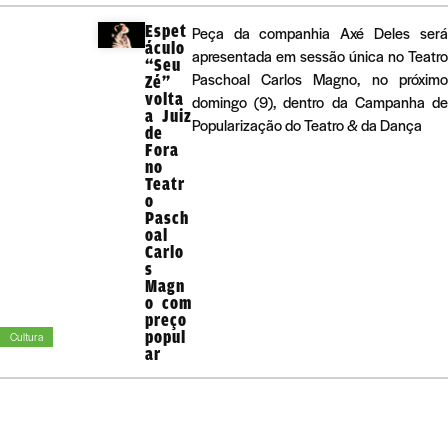
Espet
Peça da companhia Axé Deles será
áculo
apresentada em sessão única no Teatro
“Seu
Paschoal Carlos Magno, no próximo
Zé”
volta
domingo (9), dentro da Campanha de
a Juiz
Popularização do Teatro & da Dança
de
Fora
no
Teatr
o
Pasch
oal
Carlo
s
Magn
o com
preço
popul
Cultura
ar