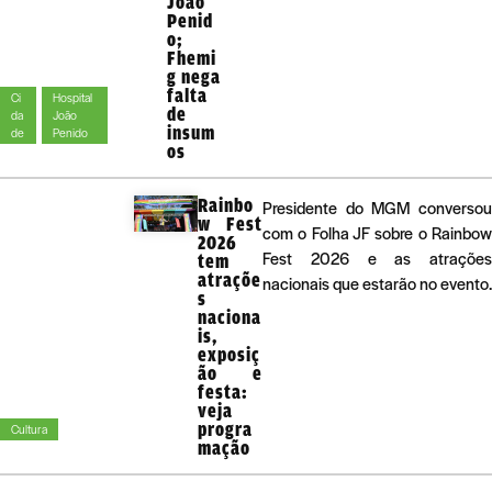
João
Penid
o;
Fhemi
g nega
falta
Ci
Hospital
de
da
João
insum
de
Penido
os
Rainbo
Presidente do MGM converso
w Fest
com o Folha JF sobre o Rainbo
2026
Fest 2026 e as atraçõe
tem
atraçõe
nacionais que estarão no evento.
s
naciona
is,
exposiç
ão e
festa:
veja
progra
Cultura
mação