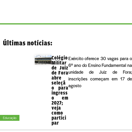
Últimas notícias:
Colégio
Exército oferece 30 vagas para 
Militar
6º ano do Ensino Fundamental n
de Juiz
unidade de Juiz de Fora
de Fora
abre
inscrições começam em 17 d
seleçã
agosto
o para
ingress
o em
2027;
veja
como
partici
Educação
par