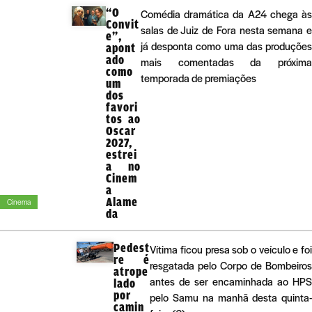
“O
Comédia dramática da A24 chega às
Convit
salas de Juiz de Fora nesta semana e
e”,
já desponta como uma das produções
apont
ado
mais comentadas da próxima
como
temporada de premiações
um
dos
favori
tos ao
Oscar
2027,
estrei
a no
Cinem
a
Alame
Cinema
da
Pedest
Vítima ficou presa sob o veículo e foi
re é
resgatada pelo Corpo de Bombeiros
atrope
antes de ser encaminhada ao HPS
lado
por
pelo Samu na manhã desta quinta-
camin