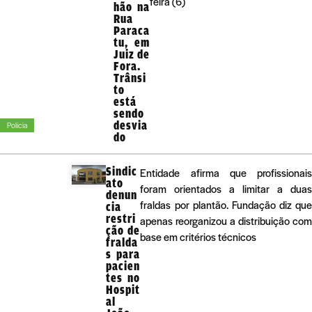
feira (6)
hão na
Rua
Paraca
tu, em
Juiz de
Fora.
Trânsi
to
está
sendo
desvia
Polícia
do
Sindic
Entidade afirma que profissionai
ato
foram orientados a limitar a dua
denun
fraldas por plantão. Fundação diz qu
cia
restri
apenas reorganizou a distribuição co
ção de
base em critérios técnicos
fralda
s para
pacien
tes no
Hospit
al