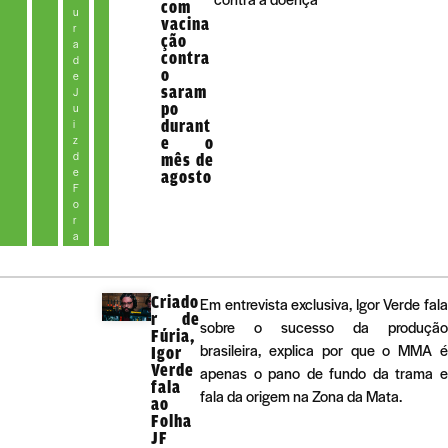
com
u
vacina
r
ção
a
contra
d
o
e
saram
J
po
u
durant
i
z
e o
d
mês de
e
agosto
F
o
r
a
Criado
Em entrevista exclusiva, Igor Verde fala
r de
sobre o sucesso da produção
Fúria,
brasileira, explica por que o MMA é
Igor
Verde
apenas o pano de fundo da trama e
fala
fala da origem na Zona da Mata.
ao
Folha
JF