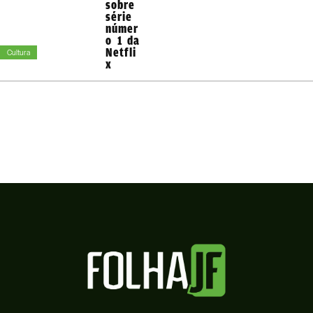
sobre
série
númer
o 1 da
Netfli
Cultura
x