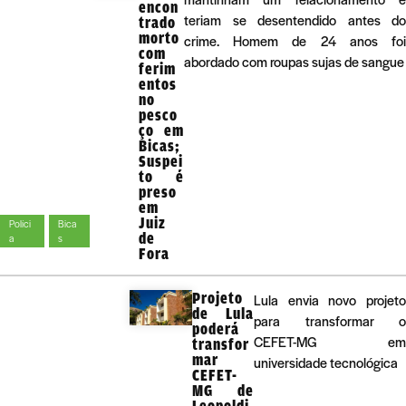
encon
teriam se desentendido antes do
trado
morto
crime. Homem de 24 anos foi
com
abordado com roupas sujas de sangue
ferim
entos
no
pesco
ço em
Bicas;
Suspei
to é
preso
em
Juiz
Políci
Bica
de
a
s
Fora
Projeto
Lula envia novo projeto
de Lula
para transformar o
poderá
CEFET-MG em
transfor
mar
universidade tecnológica
CEFET-
MG de
Leopoldi