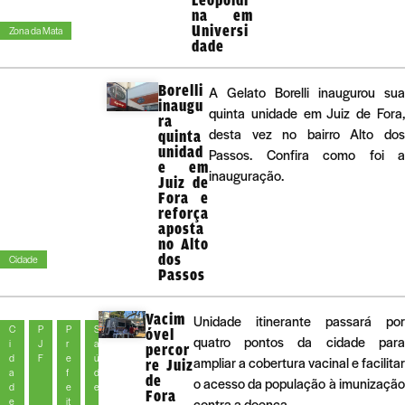
na em
Universi
Zona da Mata
dade
Borelli
A Gelato Borelli inaugurou sua
inaugu
quinta unidade em Juiz de Fora,
ra
desta vez no bairro Alto dos
quinta
unidad
Passos. Confira como foi a
e em
inauguração.
Juiz de
Fora e
reforça
aposta
no Alto
dos
Cidade
Passos
Vacim
Unidade itinerante passará por
C
P
P
S
óvel
quatro pontos da cidade para
i
J
r
a
percor
d
F
e
ú
ampliar a cobertura vacinal e facilitar
re Juiz
a
f
d
de
o acesso da população à imunização
d
e
e
Fora
e
it
contra a doença