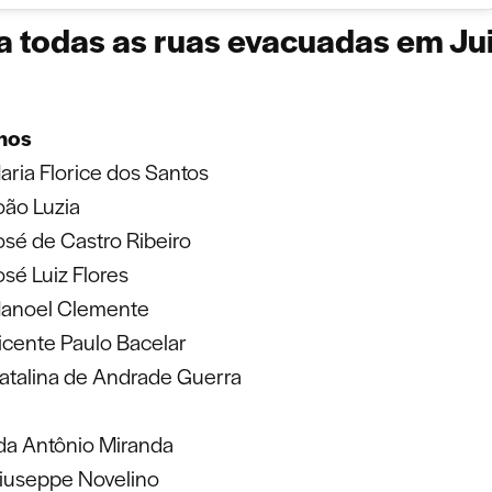
a todas as ruas evacuadas em Ju
hos
ria Florice dos Santos
oão Luzia
osé de Castro Ribeiro
sé Luiz Flores
anoel Clemente
icente Paulo Bacelar
atalina de Andrade Guerra
da Antônio Miranda
iuseppe Novelino