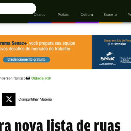
Cidade
Polícia
Cultura
Esporte
Po
nderson Narciso
Cidade
,
PJF
Compartilhar
Matéria
ra nova lista de ruas