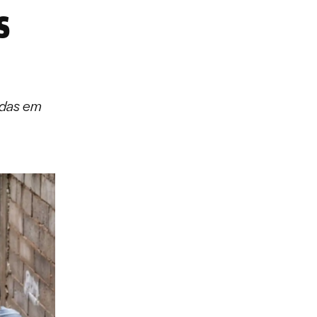
s
adas em