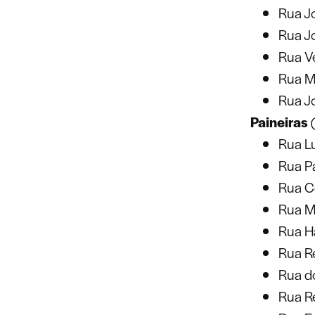
Rua J
Rua J
Rua V
Rua M
Rua J
Paineiras
(
Rua L
Rua P
Rua C
Rua M
Rua H
Rua R
Rua d
Rua R