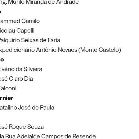
ng. Murilo Miranda de Andrade
a
Mammed Camilo
colau Capelli
lquirio Seixas de Faria
xpedicionário Antônio Novaes (Monte Castelo)
co
lvério da Silveira
osé Claro Dia
Falconi
rnier
atalino José de Paula
osé Roque Souza
 da Rua Adelaide Campos de Resende