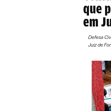
que p
em Ju
Defesa Civ
Juiz de Fo