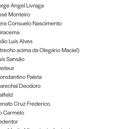
orge Angel Livraga
osé Monteiro
era Consuelo Nascimento
iracema
oão Luís Alves
trecho acima da Olegário Maciel)
uís Sansão
asteur
onstantino Paleta
arechal Deodoro
alfeld
enato Cruz Frederico
o Carmelo
edentor