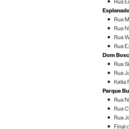
Rua E
Esplanad
Rua 
Rua Ni
Rua Wa
Rua E
Dom Bos
Rua Si
Rua J
Katia 
Parque Bu
Rua N
Rua C
Rua J
Final