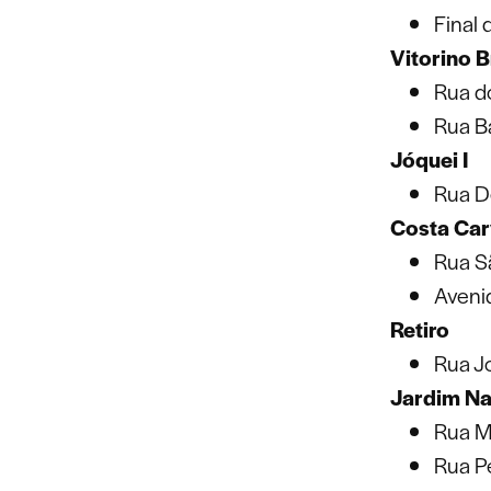
Final 
Vitorino 
Rua d
Rua B
Jóquei I
Rua De
Costa Car
Rua S
Aveni
Retiro
Rua J
Jardim Na
Rua M
Rua P