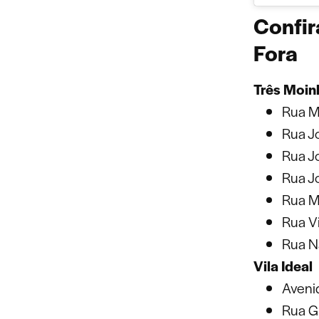
Confir
Fora
Três Moin
Rua Ma
Rua J
Rua J
Rua Jo
Rua M
Rua V
Rua N
Vila Ideal
Aveni
Rua G