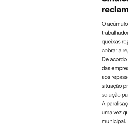
recla
O acúmulo 
trabalhado
queixas re
cobrar a r
De acordo 
das empres
aos repass
situação p
solução pa
A paralisa
uma vez qu
municipal.