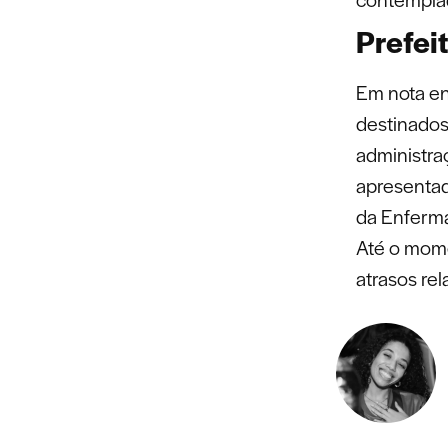
Prefei
Em nota en
destinados
administra
apresentad
da Enferm
Até o mome
atrasos re