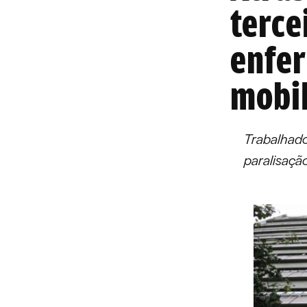
terce
enfe
mobil
Trabalhado
paralisação