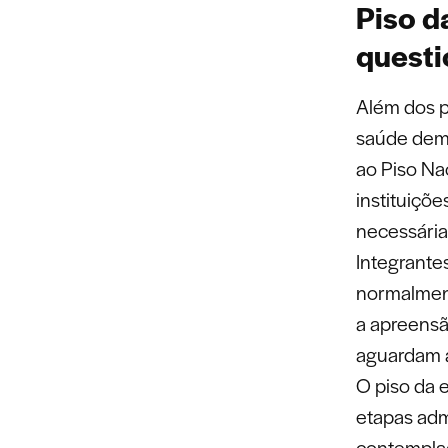
Piso d
quest
Além dos p
saúde dem
ao Piso Na
instituiçõe
necessária
Integrante
normalment
a apreensã
aguardam a
O piso da 
etapas adm
contempla