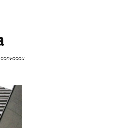
a
to convocou