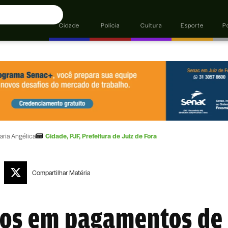
Cidade
Polícia
Cultura
Esporte
Po
aria Angélica
Cidade
,
PJF
,
Prefeitura de Juiz de Fora
Compartilhar
Matéria
sos em pagamentos de