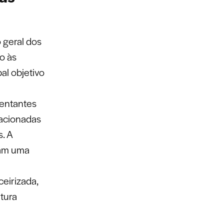
 geral dos
o às
al objetivo
sentantes
lacionadas
s. A
dam uma
ceirizada,
tura