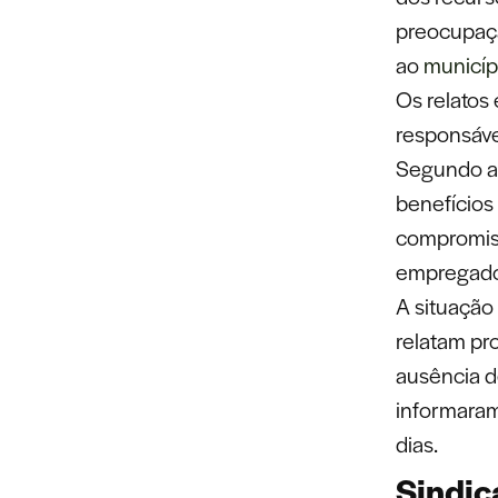
preocupaç
ao
municíp
Os relatos
responsáve
Segundo ap
benefícios
compromiss
empregado
A situação
relatam pr
ausência d
informaram
dias.
Sindic