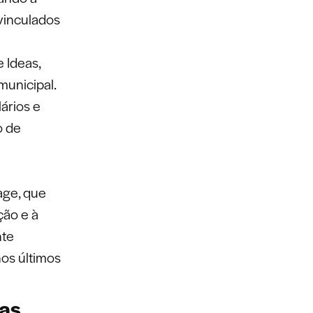
vinculados
 Ideas,
municipal.
ários e
o de
age, que
ção e à
nte
os últimos
das