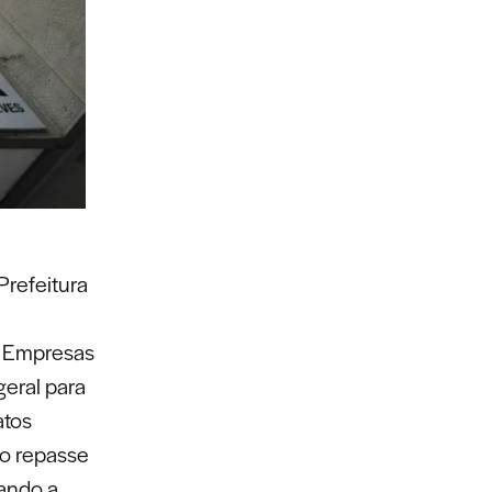
Prefeitura
m Empresas
eral para
atos
no repasse
ando a