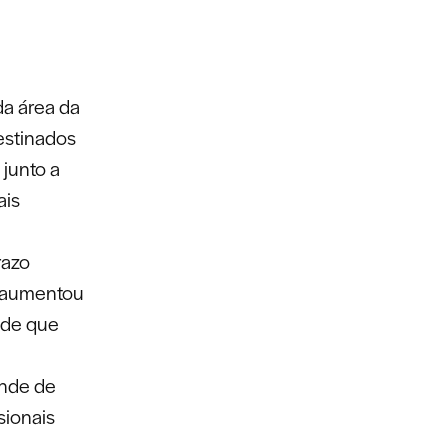
da área da
estinados
junto a
ais
razo
e aumentou
úde que
ende de
sionais