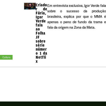
Criado
Em entrevista exclusiva, Igor Verde fala
r de
sobre o sucesso da produção
Fúria,
brasileira, explica por que o MMA é
Igor
Verde
apenas o pano de fundo da trama e
fala
fala da origem na Zona da Mata.
ao
Folha
JF
sobre
série
númer
o 1 da
Netfli
Cultura
x