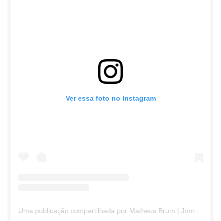
Ver essa foto no Instagram
Uma publicação compartilhada por Matheus Brum | Jornalismo Independente em Juiz de Fora (@matheusbrumjornalista)