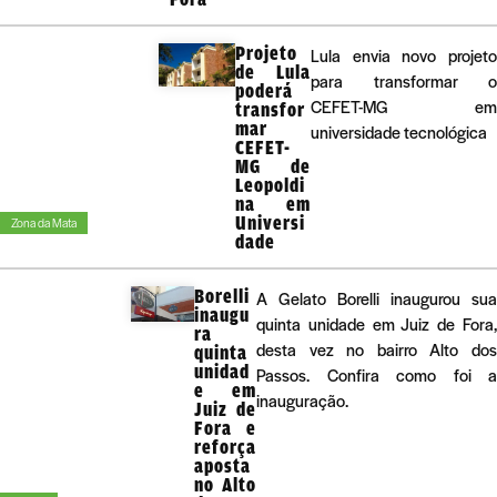
Projeto
Lula envia novo projeto
de Lula
para transformar o
poderá
CEFET-MG em
transfor
mar
universidade tecnológica
CEFET-
MG de
Leopoldi
na em
Universi
Zona da Mata
dade
Borelli
A Gelato Borelli inaugurou sua
inaugu
quinta unidade em Juiz de Fora,
ra
desta vez no bairro Alto dos
quinta
unidad
Passos. Confira como foi a
e em
inauguração.
Juiz de
Fora e
reforça
aposta
no Alto