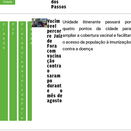
dos
Cidade
Passos
Vacim
Unidade itinerante passará por
C
P
P
S
óvel
quatro pontos da cidade para
i
J
r
a
percor
d
F
e
ú
ampliar a cobertura vacinal e facilitar
re Juiz
a
f
d
de
o acesso da população à imunização
d
e
e
Fora
e
it
contra a doença
com
u
vacina
r
ção
a
contra
d
o
e
saram
J
po
u
durant
i
z
e o
d
mês de
e
agosto
F
o
r
a