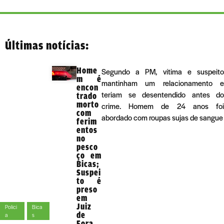
Últimas notícias:
Home
Segundo a PM, vítima e suspeito
m é
mantinham um relacionamento e
encon
teriam se desentendido antes do
trado
morto
crime. Homem de 24 anos foi
com
abordado com roupas sujas de sangue
ferim
entos
no
pesco
ço em
Bicas;
Suspei
to é
preso
em
Juiz
Políci
Bica
de
a
s
Fora