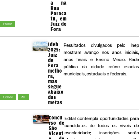
a na
Rua
Paraca
tu, em
Juiz de
Polícia
Fora
Ideb
Resultados divulgados pelo Inep
2025:
mostram avanço nos anos iniciais,
Juiz
anos finais e Ensino Médio. Rede
de
Fora
pública da cidade reúne escolas
melho
municipais, estaduais e federais.
ra,
mas
segue
abaixo
das
Cidade
PJF
metas
Concu
Edital contempla oportunidades para
rso de
candidatos de todos os níveis de
São
escolaridade; inscrições serão
Vicent
e de