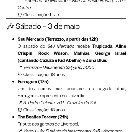
📍
Auditório do Mercado – Rua Dr. Paulo Frontin, 170 –
Centro
⏰ Classificação: Livre
🎶 Sábado – 3 de maio
Seu Mercado (Terrazzo, a partir das 12h)
O sábado do
Seu Mercado
recebe
Trupicada
,
Aline
Crispin
,
Rock Wdson
,
Mathias
,
George Israel
(cantando Cazuza e Kid Abelha)
e
Zona Blue
.
📍
Terrazzo – Deusdedith Salgado, 5050
⏰ Classificação: 18 anos
Ferrugem (17h)
Um dos nomes mais populares do pagode atual,
Ferrugem se apresenta no Univértix.
📍
R. Pedro Celeste, 701 – Cruzeiro do Sul
⏰ Classificação: 18 anos
The Beatles Forever (21h)
Tributo aos garotos de Liverpool.
📍
Versus – Av. Eugênio do Nascimento, 815 – Aeroporto