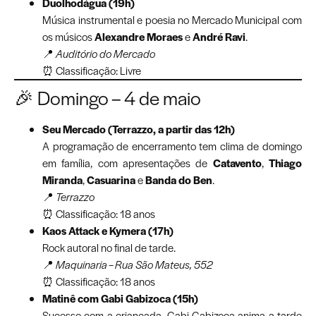
Duolhodágua (19h)
Música instrumental e poesia no Mercado Municipal com
os músicos
Alexandre Moraes
e
André Ravi
.
📍
Auditório do Mercado
⏰ Classificação: Livre
🎉 Domingo – 4 de maio
Seu Mercado (Terrazzo, a partir das 12h)
A programação de encerramento tem clima de domingo
em família, com apresentações de
Catavento
,
Thiago
Miranda
,
Casuarina
e
Banda do Ben
.
📍
Terrazzo
⏰ Classificação: 18 anos
Kaos Attack e Kymera (17h)
Rock autoral no final de tarde.
📍
Maquinaria – Rua São Mateus, 552
⏰ Classificação: 18 anos
Matinê com Gabi Gabizoca (15h)
Sucesso com a criançada, Gabi Gabizoca anima a tarde