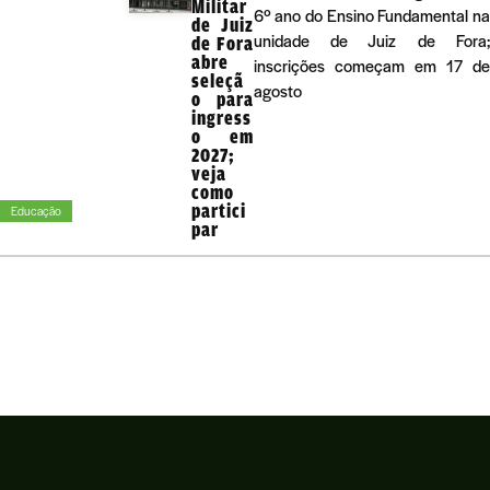
Militar
6º ano do Ensino Fundamental n
de Juiz
unidade de Juiz de Fora
de Fora
abre
inscrições começam em 17 d
seleçã
agosto
o para
ingress
o em
2027;
veja
como
partici
Educação
par