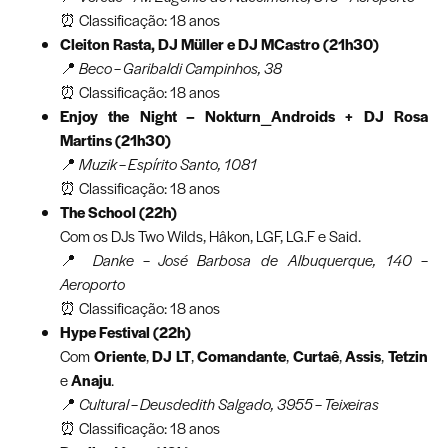
⏰ Classificação: 18 anos
Cleiton Rasta, DJ Müller e DJ MCastro (21h30)
📍
Beco – Garibaldi Campinhos, 38
⏰ Classificação: 18 anos
Enjoy the Night – Nokturn_Androids + DJ Rosa
Martins (21h30)
📍
Muzik – Espírito Santo, 1081
⏰ Classificação: 18 anos
The School (22h)
Com os DJs Two Wilds, Hâkon, LGF, LG.F e Said.
📍
Danke – José Barbosa de Albuquerque, 140 –
Aeroporto
⏰ Classificação: 18 anos
Hype Festival (22h)
Com
Oriente
,
DJ LT
,
Comandante
,
Curtaê
,
Assis
,
Tetzin
e
Anaju
.
📍
Cultural – Deusdedith Salgado, 3955 – Teixeiras
⏰ Classificação: 18 anos