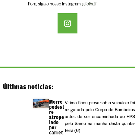
Fora, siga o nosso instagram
@folhajf
Últimas notícias:
Morre
Vítima ficou presa sob o veículo e foi
pedest
resgatada pelo Corpo de Bombeiros
re
antes de ser encaminhada ao HPS
atrope
lado
pelo Samu na manhã desta quinta-
por
feira (6)
carret