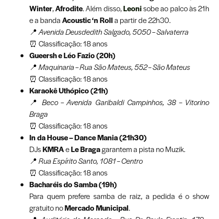
Winter
,
Afrodite
. Além disso,
Leoni
sobe ao palco às 21h
e a banda
Acoustic ‘n Roll
a partir de 22h30.
📍
Avenida Deusdedith Salgado, 5050 – Salvaterra
⏰ Classificação: 18 anos
Gueersh e Léo Fazio (20h)
📍
Maquinaria – Rua São Mateus, 552 – São Mateus
⏰ Classificação: 18 anos
Karaokê Uthópico (21h)
📍
Beco – Avenida Garibaldi Campinhos, 38 – Vitorino
Braga
⏰ Classificação: 18 anos
In da House – Dance Mania (21h30)
DJs
KMRA
e
Le Braga
garantem a pista no Muzik.
📍
Rua Espírito Santo, 1081 – Centro
⏰ Classificação: 18 anos
Bacharéis do Samba (19h)
Para quem prefere samba de raiz, a pedida é o show
gratuito no
Mercado Municipal
.