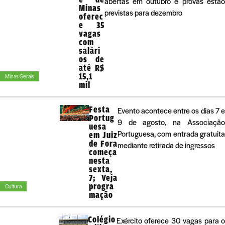
abertas em outubro e provas estão
Minas
previstas para dezembro
oferec
e 35
vagas
com
salári
os de
até R$
15,1
Minas Gerais
mil
Festa
Evento acontece entre os dias 7 e
Portug
9 de agosto, na Associação
uesa
Portuguesa, com entrada gratuita
em Juiz
de Fora
mediante retirada de ingressos
começa
nesta
sexta,
7; Veja
progra
Cultura
mação
Colégio
Exército oferece 30 vagas para 