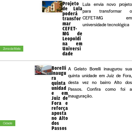
Projeto
Lula envia novo projeto
de Lula
para transformar o
poderá
CEFET-MG em
transfor
mar
universidade tecnológica
CEFET-
MG de
Leopoldi
na em
Universi
Zona da Mata
dade
Borelli
A Gelato Borelli inaugurou sua
inaugu
quinta unidade em Juiz de Fora,
ra
desta vez no bairro Alto dos
quinta
unidad
Passos. Confira como foi a
e em
inauguração.
Juiz de
Fora e
reforça
aposta
no Alto
dos
Cidade
Passos