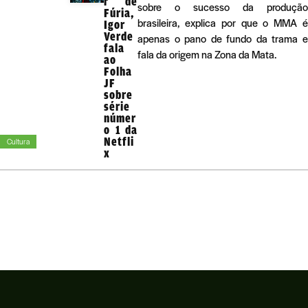
r de
sobre o sucesso da produção
Fúria,
brasileira, explica por que o MMA é
Igor
Verde
apenas o pano de fundo da trama e
fala
fala da origem na Zona da Mata.
ao
Folha
JF
sobre
série
númer
o 1 da
Netfli
Cultura
x