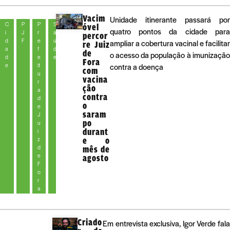
Vacim
Unidade itinerante passará por
C
P
P
S
óvel
quatro pontos da cidade para
i
J
r
a
percor
d
F
e
ú
ampliar a cobertura vacinal e facilitar
re Juiz
a
f
d
de
o acesso da população à imunização
d
e
e
Fora
e
it
contra a doença
com
u
vacina
r
ção
a
contra
d
o
e
saram
J
po
u
durant
i
z
e o
d
mês de
e
agosto
F
o
r
a
Criado
Em entrevista exclusiva, Igor Verde fala