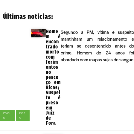
Últimas notícias:
Home
Segundo a PM, vítima e suspeito
m é
mantinham um relacionamento e
encon
teriam se desentendido antes do
trado
morto
crime. Homem de 24 anos foi
com
abordado com roupas sujas de sangue
ferim
entos
no
pesco
ço em
Bicas;
Suspei
to é
preso
em
Juiz
Políci
Bica
de
a
s
Fora