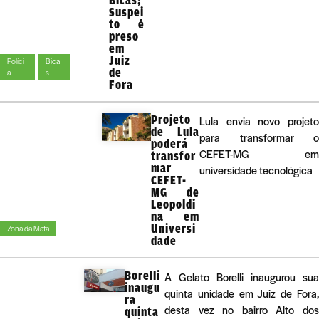
Suspei
to é
preso
em
Juiz
Políci
Bica
de
a
s
Fora
Projeto
Lula envia novo projeto
de Lula
para transformar o
poderá
CEFET-MG em
transfor
mar
universidade tecnológica
CEFET-
MG de
Leopoldi
na em
Universi
Zona da Mata
dade
Borelli
A Gelato Borelli inaugurou sua
inaugu
quinta unidade em Juiz de Fora,
ra
desta vez no bairro Alto dos
quinta