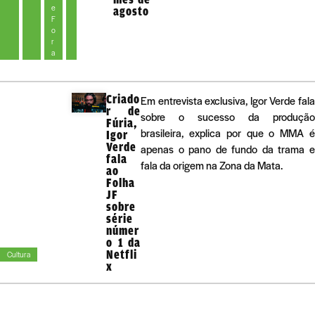
e
agosto
F
o
r
a
Criado
Em entrevista exclusiva, Igor Verde fala
r de
sobre o sucesso da produção
Fúria,
brasileira, explica por que o MMA é
Igor
Verde
apenas o pano de fundo da trama e
fala
fala da origem na Zona da Mata.
ao
Folha
JF
sobre
série
númer
o 1 da
Netfli
Cultura
x