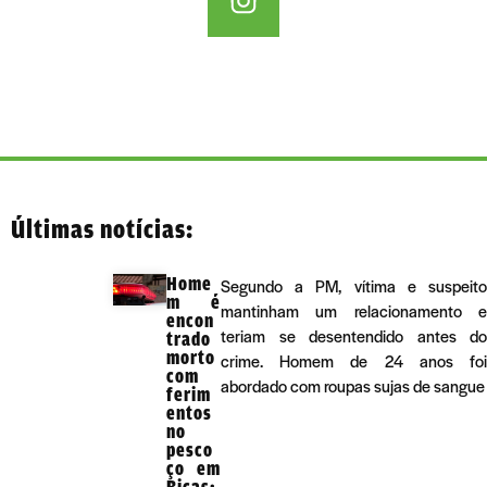
Últimas notícias:
Home
Segundo a PM, vítima e suspeito
m é
mantinham um relacionamento e
encon
teriam se desentendido antes do
trado
morto
crime. Homem de 24 anos foi
com
abordado com roupas sujas de sangue
ferim
entos
no
pesco
ço em
Bicas;