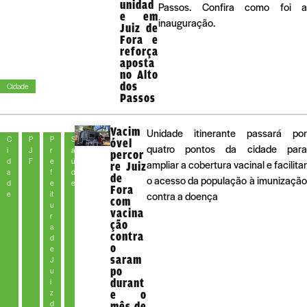
unidad
Passos. Confira como foi a
e em
inauguração.
Juiz de
Fora e
reforça
aposta
no Alto
dos
Cidade
Passos
Vacim
Unidade itinerante passará por
C
P
P
S
óvel
quatro pontos da cidade para
i
J
r
a
percor
d
F
e
ú
ampliar a cobertura vacinal e facilitar
re Juiz
a
f
d
de
o acesso da população à imunização
d
e
e
Fora
e
it
contra a doença
com
u
vacina
r
ção
a
contra
d
o
e
saram
J
po
u
durant
i
z
e o
d
mês de