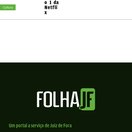
o 1 da
Netfli
Cultura
x
Um portal a serviço de Juiz de Fora