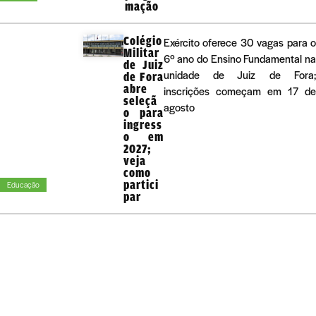
mação
Colégio
Exército oferece 30 vagas para 
Militar
6º ano do Ensino Fundamental n
de Juiz
unidade de Juiz de Fora
de Fora
abre
inscrições começam em 17 d
seleçã
agosto
o para
ingress
o em
2027;
veja
como
partici
Educação
par