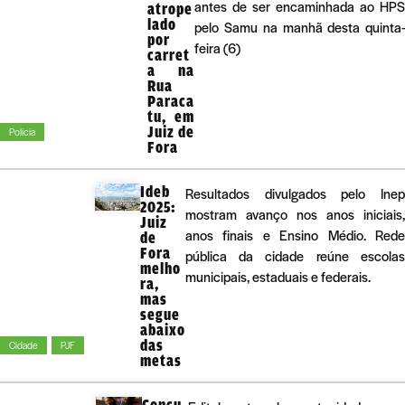
antes de ser encaminhada ao HPS
atrope
lado
pelo Samu na manhã desta quinta-
por
feira (6)
carret
a na
Rua
Paraca
tu, em
Juiz de
Polícia
Fora
Ideb
Resultados divulgados pelo Inep
2025:
mostram avanço nos anos iniciais,
Juiz
anos finais e Ensino Médio. Rede
de
Fora
pública da cidade reúne escolas
melho
municipais, estaduais e federais.
ra,
mas
segue
abaixo
das
Cidade
PJF
metas
Concu