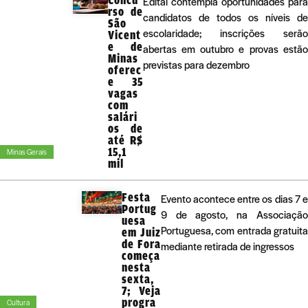
Edital contempla oportunidades para
rso de
candidatos de todos os níveis de
São
escolaridade; inscrições serão
Vicent
e de
abertas em outubro e provas estão
Minas
previstas para dezembro
oferec
e 35
vagas
com
salári
os de
até R$
15,1
Minas Gerais
mil
Festa
Evento acontece entre os dias 7 e
Portug
9 de agosto, na Associação
uesa
Portuguesa, com entrada gratuita
em Juiz
de Fora
mediante retirada de ingressos
começa
nesta
sexta,
7; Veja
progra
Cultura