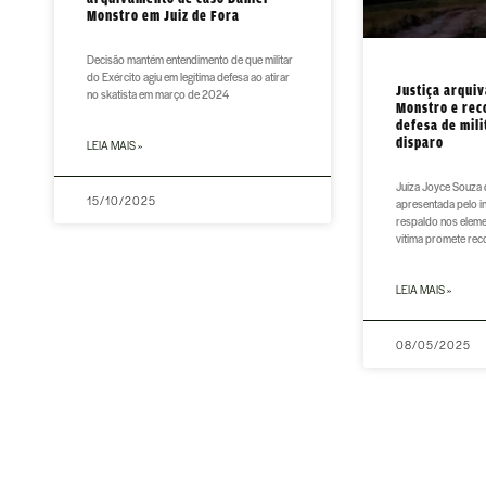
Monstro em Juiz de Fora
Decisão mantém entendimento de que militar
do Exército agiu em legítima defesa ao atirar
Justiça arquiv
no skatista em março de 2024
Monstro e rec
defesa de mili
disparo
LEIA MAIS »
Juíza Joyce Souza 
15/10/2025
apresentada pelo i
respaldo nos eleme
vítima promete rec
LEIA MAIS »
08/05/2025