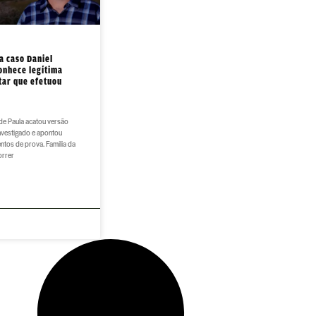
a caso Daniel
onhece legítima
tar que efetuou
de Paula acatou versão
nvestigado e apontou
ntos de prova. Família da
orrer