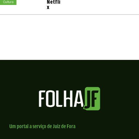
Netfli
Cultura
x
Um portal a serviço de Juiz de Fora