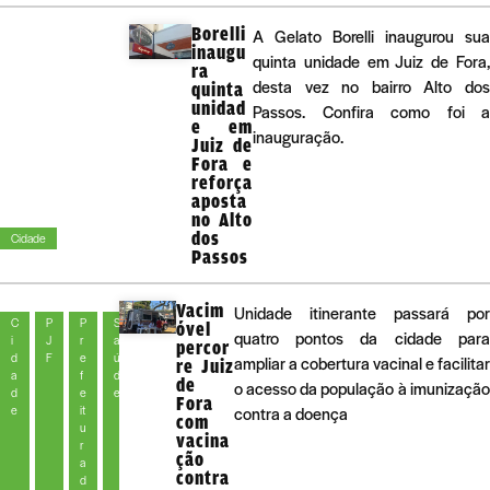
Borelli
A Gelato Borelli inaugurou sua
inaugu
quinta unidade em Juiz de Fora,
ra
desta vez no bairro Alto dos
quinta
unidad
Passos. Confira como foi a
e em
inauguração.
Juiz de
Fora e
reforça
aposta
no Alto
dos
Cidade
Passos
Vacim
Unidade itinerante passará por
C
P
P
S
óvel
quatro pontos da cidade para
i
J
r
a
percor
d
F
e
ú
ampliar a cobertura vacinal e facilitar
re Juiz
a
f
d
de
o acesso da população à imunização
d
e
e
Fora
e
it
contra a doença
com
u
vacina
r
ção
a
contra
d