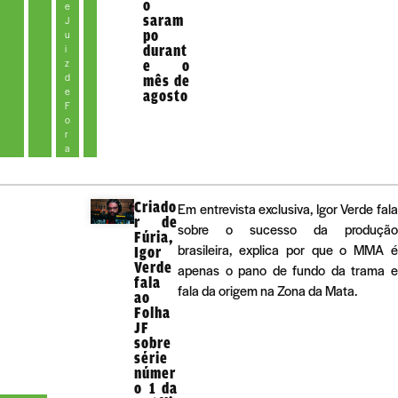
o
e
saram
J
po
u
durant
i
z
e o
d
mês de
e
agosto
F
o
r
a
Criado
Em entrevista exclusiva, Igor Verde fala
r de
sobre o sucesso da produção
Fúria,
brasileira, explica por que o MMA é
Igor
Verde
apenas o pano de fundo da trama e
fala
fala da origem na Zona da Mata.
ao
Folha
JF
sobre
série
númer
o 1 da