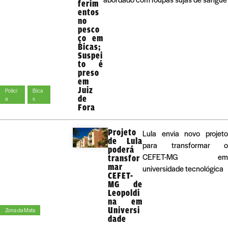
ferim
entos
no
pesco
ço em
Bicas;
Suspei
to é
preso
em
Juiz
Políci
Bica
de
a
s
Fora
Projeto
Lula envia novo projeto
de Lula
para transformar o
poderá
CEFET-MG em
transfor
mar
universidade tecnológica
CEFET-
MG de
Leopoldi
na em
Universi
Zona da Mata
dade