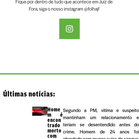
Fique por dentro de tudo que acontece em Juiz de
Fora, siga o nosso instagram
@folhajf
Últimas notícias:
Home
Segundo a PM, vítima e suspeito
m é
mantinham um relacionamento e
encon
teriam se desentendido antes do
trado
morto
crime. Homem de 24 anos foi
com
abordado com roupas sujas de sangue